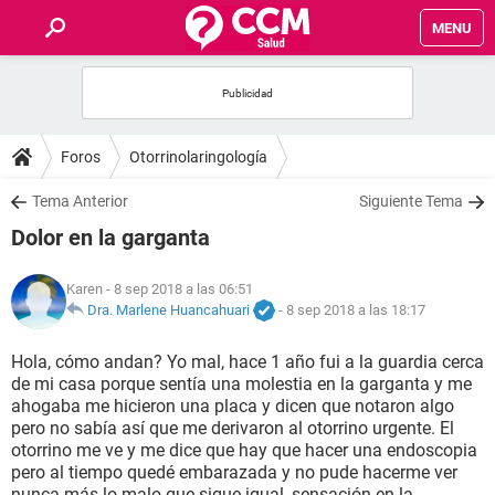
MENU
INICIO
FOROS
Foros
Otorrinolaringología
SALUD
Tema Anterior
Siguiente Tema
Dolor en la garganta
FAMILIA
Karen
- 8 sep 2018 a las 06:51
NUTRICIÓN
Dra. Marlene Huancahuari
-
8 sep 2018 a las 18:17
Hola, cómo andan? Yo mal, hace 1 año fui a la guardia cerca
BIENESTAR
de mi casa porque sentía una molestia en la garganta y me
ahogaba me hicieron una placa y dicen que notaron algo
SEXUALIDAD
pero no sabía así que me derivaron al otorrino urgente. El
otorrino me ve y me dice que hay que hacer una endoscopia
pero al tiempo quedé embarazada y no pude hacerme ver
GLOSARIO
nunca más lo malo que sigue igual, sensación en la