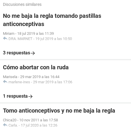
Discusiones similares
No me baja la regla tomando pastillas
anticonceptivas
Miriam
-
18 jul 2019 a las 11:39
DRA. MARNET
-
19 jul 2019 a las 10:50
3 respuestas
Cómo abortar con la ruda
Marisela
-
29 mar 2019 a las 16:44
marlene-ines
-
29 mar 2019 a las 17:06
1 respuesta
Tomo anticonceptivos y no me baja la regla
Chica20
-
10 nov 2011 a las 17:58
Carla.
-
17 jul 2020 a las 12:26