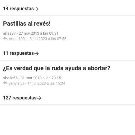
14 respuestas
Pastillas al revés!
anaa87
-
27 nov 2013 a las 09:31
Angel100_
-
8 jun 2023 a las 07:55
11 respuestas
¿Es verdad que la ruda ayuda a abortar?
sheila66
-
31 mar 2013 a las 23:15
yenyleiva
-
14 jul 2023 a las 15:34
127 respuestas