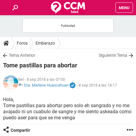
MENU
INICIO
FOROS
Foros
Embarazo
SALUD
Tema Anterior
Siguiente Tema
Tome pastillas para abortar
FAMILIA
Bel
- 8 sep 2018 a las 07:00
NUTRICIÓN
Dra. Marlene Huancahuari
-
8 sep 2018 a las 18:17
Hola,
BIENESTAR
Tome pastillas para abortar pero solo eh sangrado y no me
avajado ni un cuabulo de sangre y me siento askeada como
SEXUALIDAD
puedo aser para que se me venga
Compartir
GLOSARIO