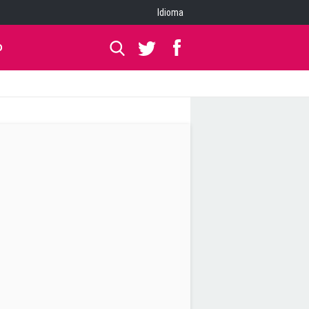
Idioma
O