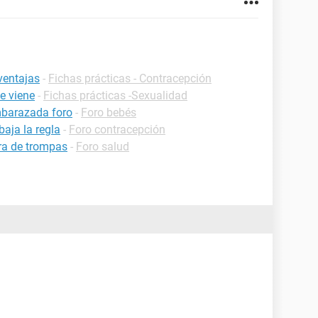
ventajas
-
Fichas prácticas - Contracepción
e viene
-
Fichas prácticas -Sexualidad
mbarazada foro
-
Foro bebés
aja la regla
-
Foro contracepción
ra de trompas
-
Foro salud