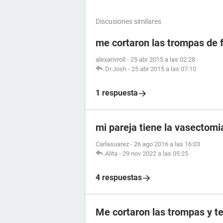
Discusiones similares
me cortaron las trompas de 
alexarivroll
-
25 abr 2015 a las 02:28
Dr.Josh
-
25 abr 2015 a las 07:10
1 respuesta
mi pareja tiene la vasectomi
Carlasuarez
-
26 ago 2016 a las 16:03
Alita
-
29 nov 2022 a las 05:25
4 respuestas
Me cortaron las trompas y t