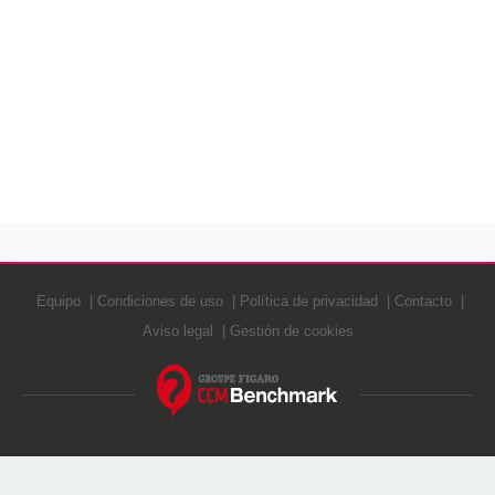
Equipo
Condiciones de uso
Política de privacidad
Contacto
Aviso legal
Gestión de cookies