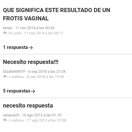
QUE SIGNIFICA ESTE RESULTADO DE UN
FROTIS VAGINAL
tanas
-
11 nov 2014 a las 00:24
Dr.Josh
-
11 nov 2014 a las 04:17
1 respuesta
Necesito respuesta!!!
ElizabethNTP
-
6 sep 2018 a las 21:34
c-salinas
-
8 sep 2018 a las 19:45
5 respuestas
necesito respuesta
vanesa29
-
16 ago 2013 a las 01:10
c-salinas
-
17 ago 2013 a las 01:08