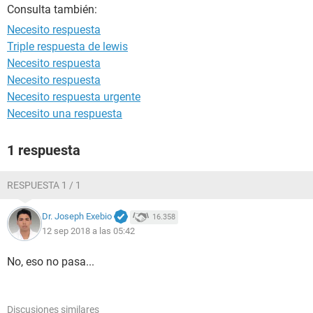
Consulta también:
Necesito respuesta
Triple respuesta de lewis
Necesito respuesta
Necesito respuesta
Necesito respuesta urgente
Necesito una respuesta
1 respuesta
RESPUESTA 1 / 1
Dr. Joseph Exebio
16.358
12 sep 2018 a las 05:42
No, eso no pasa...
Discusiones similares