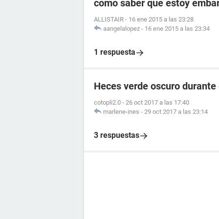
como saber que estoy embara
ALLISTAIR
-
16 ene 2015 a las 23:28
aangelalopez
-
16 ene 2015 a las 23:34
1 respuesta
Heces verde oscuro durante
cotopli2.0
-
26 oct 2017 a las 17:40
marlene-ines
-
29 oct 2017 a las 23:14
3 respuestas