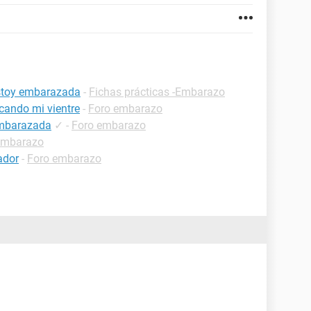
estoy embarazada
-
Fichas prácticas -Embarazo
cando mi vientre
-
Foro embarazo
embarazada
✓
-
Foro embarazo
embarazo
ador
-
Foro embarazo