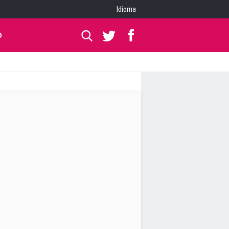
Idioma
O