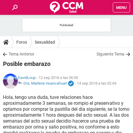
MENU
INICIO
FOROS
Foros
Sexualidad
SALUD
Tema Anterior
Siguiente Tema
Posible embarazo
FAMILIA
DavidLoup
- 12 sep 2018 a las 06:50
NUTRICIÓN
Dra. Marlene Huancahuari
-
14 sep 2018 a las 02:04
Hola, tengo una duda, tuve relaciones hace
BIENESTAR
aproximadamente 3 semanas, se rompio el preservativo y
optamos por comprar la pastilla del dia siguiente, se la tomo
SEXUALIDAD
aproximadamente 1 hora despues del acto sexual. A las dos
semanas del acto sexual decidio hacerce una prueba de
embarazo por orina y salio positiva, no conforme a esto
GLOSARIO
decidió realizarse la.prueba de embarazo en sangre y dio