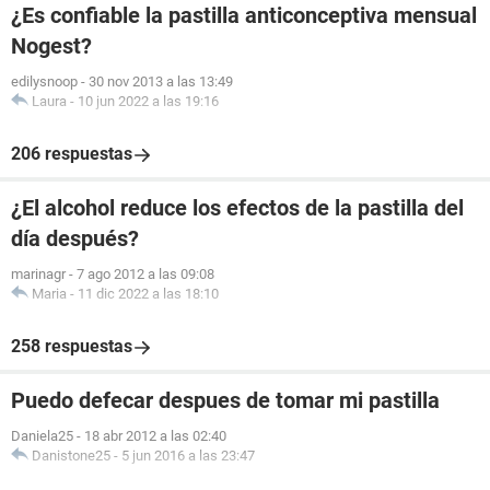
¿Es confiable la pastilla anticonceptiva mensual
Nogest?
edilysnoop
-
30 nov 2013 a las 13:49
Laura
-
10 jun 2022 a las 19:16
206 respuestas
¿El alcohol reduce los efectos de la pastilla del
día después?
marinagr
-
7 ago 2012 a las 09:08
Maria
-
11 dic 2022 a las 18:10
258 respuestas
Puedo defecar despues de tomar mi pastilla
Daniela25
-
18 abr 2012 a las 02:40
Danistone25
-
5 jun 2016 a las 23:47