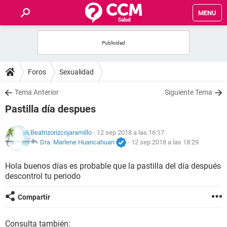
MENU
INICIO
FOROS
Foros
Sexualidad
SALUD
Tema Anterior
Siguiente Tema
Pastilla día despues
FAMILIA
Beatrizorizcojaramillo
- 12 sep 2018 a las 16:17
NUTRICIÓN
Dra. Marlene Huancahuari
-
12 sep 2018 a las 18:29
Hola buenos días es probable que la pastilla del día después
BIENESTAR
descontrol tu periodo
SEXUALIDAD
Compartir
GLOSARIO
Consulta también: