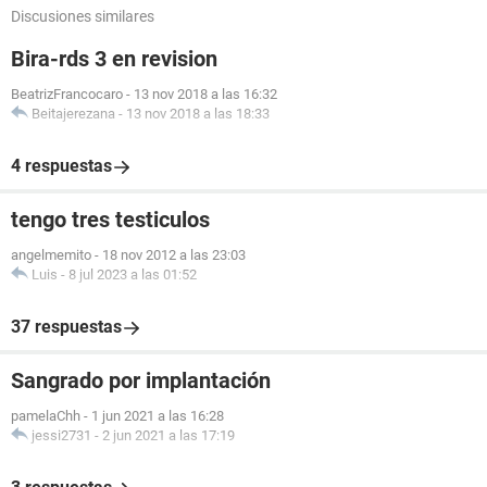
Discusiones similares
Bira-rds 3 en revision
BeatrizFrancocaro
-
13 nov 2018 a las 16:32
Beitajerezana
-
13 nov 2018 a las 18:33
4 respuestas
tengo tres testiculos
angelmemito
-
18 nov 2012 a las 23:03
Luis
-
8 jul 2023 a las 01:52
37 respuestas
Sangrado por implantación
pamelaChh
-
1 jun 2021 a las 16:28
jessi2731
-
2 jun 2021 a las 17:19