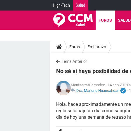
High-Tech
Salud
FOROS
SALUD
Foros
Embarazo
Tema Anterior
No sé si haya posibilidad d
MontserratHernndez
- 14 sep 2018 a
Dra. Marlene Huancahuari
-
1
Hola, hace aproximadamente un mes 
regla solo bajo un día como sangra
día de hoy una semana de retraso h