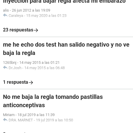
Inyección para bajar regla afecta mi embarazo
alis
-
26 jun 2012 a las 19:09
Caraleya
-
15 may 2020 a las 01:23
23 respuestas
me he echo dos test han salido negativo y no ve
baja la regla
1265bnj
-
14 may 2015 a las 01:21
Dr.Josh
-
14 may 2015 a las 06:48
1 respuesta
No me baja la regla tomando pastillas
anticonceptivas
Miriam
-
18 jul 2019 a las 11:39
DRA. MARNET
-
19 jul 2019 a las 10:50