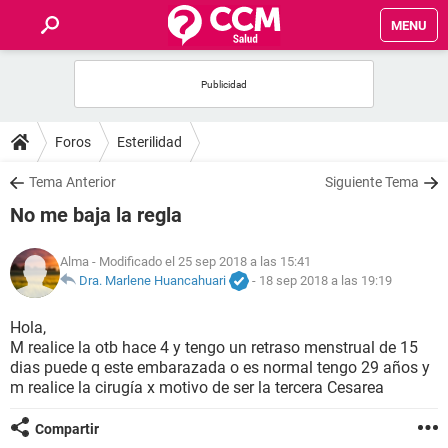
MENU
INICIO
FOROS
Foros
Esterilidad
SALUD
Tema Anterior
Siguiente Tema
No me baja la regla
FAMILIA
Alma
- Modificado el 25 sep 2018 a las 15:41
NUTRICIÓN
Dra. Marlene Huancahuari
-
18 sep 2018 a las 19:19
Hola,
BIENESTAR
M realice la otb hace 4 y tengo un retraso menstrual de 15
dias puede q este embarazada o es normal tengo 29 años y
SEXUALIDAD
m realice la cirugía x motivo de ser la tercera Cesarea
Compartir
GLOSARIO