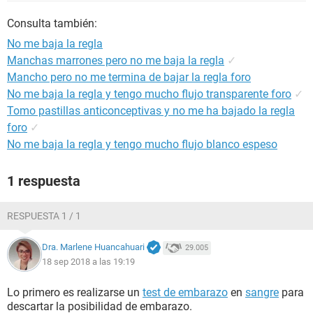
Consulta también:
No me baja la regla
Manchas marrones pero no me baja la regla
✓
Mancho pero no me termina de bajar la regla foro
No me baja la regla y tengo mucho flujo transparente foro
✓
Tomo pastillas anticonceptivas y no me ha bajado la regla
foro
✓
No me baja la regla y tengo mucho flujo blanco espeso
1 respuesta
RESPUESTA 1 / 1
Dra. Marlene Huancahuari
29.005
18 sep 2018 a las 19:19
Lo primero es realizarse un
test de embarazo
en
sangre
para
descartar la posibilidad de embarazo.