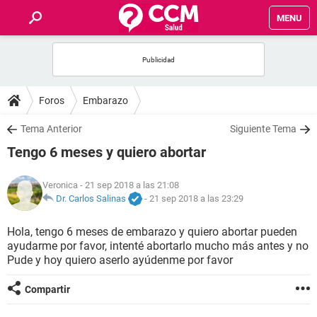
MENU
INICIO
FOROS
Foros
Embarazo
SALUD
Tema Anterior
Siguiente Tema
Tengo 6 meses y quiero abortar
FAMILIA
Veronica
- 21 sep 2018 a las 21:08
NUTRICIÓN
Dr. Carlos Salinas
-
21 sep 2018 a las 23:29
Hola, tengo 6 meses de embarazo y quiero abortar pueden
BIENESTAR
ayudarme por favor, intenté abortarlo mucho más antes y no
Pude y hoy quiero aserlo ayúdenme por favor
SEXUALIDAD
Compartir
GLOSARIO