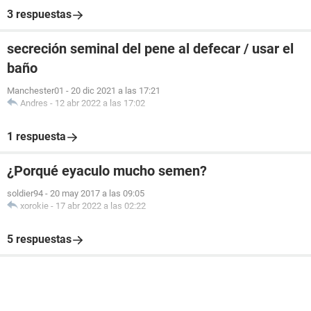
3 respuestas
secreción seminal del pene al defecar / usar el
baño
Manchester01
-
20 dic 2021 a las 17:21
Andres
-
12 abr 2022 a las 17:02
1 respuesta
¿Porqué eyaculo mucho semen?
soldier94
-
20 may 2017 a las 09:05
xorokie
-
17 abr 2022 a las 02:22
5 respuestas