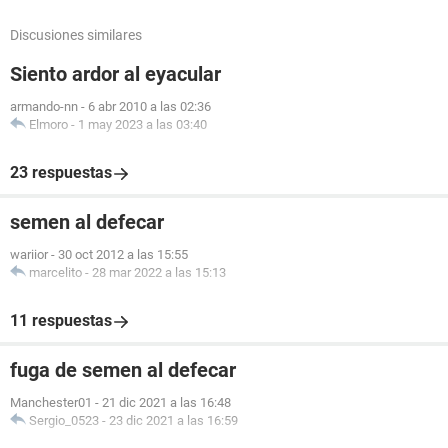
Discusiones similares
Siento ardor al eyacular
armando-nn
-
6 abr 2010 a las 02:36
Elmoro
-
1 may 2023 a las 03:40
23 respuestas
semen al defecar
wariior
-
30 oct 2012 a las 15:55
marcelito
-
28 mar 2022 a las 15:13
11 respuestas
fuga de semen al defecar
Manchester01
-
21 dic 2021 a las 16:48
Sergio_0523
-
23 dic 2021 a las 16:59