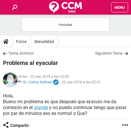
MENU
INICIO
FOROS
Foros
Sexualidad
SALUD
Tema Anterior
Siguiente Tema
Problema al eyacular
FAMILIA
Victor
- 22 sep 2018 a las 02:09
NUTRICIÓN
Dr. Carlos Salinas
-
22 sep 2018 a las 02:41
Hola,
BIENESTAR
Bueno mi problema es que después que eyaculo me da
comezón en el
glande
y no puedo continuar tengo que parar
SEXUALIDAD
por par de minutos eso es normal o Que?
Compartir
GLOSARIO