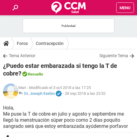
MENU
INICIO
FOROS
Foros
Contracepción
SALUD
Tema Anterior
Siguiente Tema
¿Puedo estar embarazada si tengo la T de
FAMILIA
cobre?
Resuelto
NUTRICIÓN
Mari
- Modificado el 3 oct 2018 a las 17:25
Dr. Joseph Exebio
-
28 sep 2018 a las 23:52
BIENESTAR
Hola,
Me puse la T de cobre en julio y agosto y septiembre me
SEXUALIDAD
llegó la menstruación súper poco como 2 días poquito
sangrado será que estoy embarazada ayúdenme porfavor
GLOSARIO