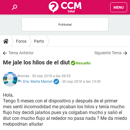
MENU
INICIO
FOROS
Foros
Parto
SALUD
Tema Anterior
Siguiente Tema
Me jale los hilos de el diut
Resuelto
FAMILIA
Brenda
- 30 sep 2018 a las 08:55
NUTRICIÓN
Dra. Marta Marnet
-
30 sep 2018 a las 13:30
Hola,
BIENESTAR
Tengo 5 meses con el dispositivo y después de el primer
mes sentí incomodidad me picaban los hilos y tenía mucho
SEXUALIDAD
flujo hoy decidí jalarlos pues ya colgaban mucho y salió el
diut con mucho flujo al rededor no pasa nada ? Me da miedo
mebpodrian alludar
GLOSARIO