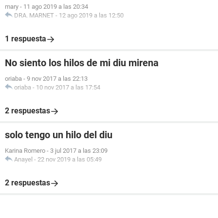
mary
-
11 ago 2019 a las 20:34
DRA. MARNET
-
12 ago 2019 a las 12:50
1 respuesta
No siento los hilos de mi diu mirena
oriaba
-
9 nov 2017 a las 22:13
oriaba
-
10 nov 2017 a las 17:54
2 respuestas
solo tengo un hilo del diu
Karina Romero
-
3 jul 2017 a las 23:09
Anayel
-
22 nov 2019 a las 05:49
2 respuestas