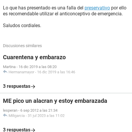
Lo que has presentado es una falla del
preservativo
por ello
es recomendable utilizar el anticonceptivo de emergencia.
Saludos cordiales.
Discusiones similares
Cuarentena y embarazo
Martina
-
16 dic 2019 a las 08:20
Hermanamayor
-
16 dic 2019 a las 16:46
3 respuestas
ME pico un alacran y estoy embarazada
lesperan
-
6 sep 2012 a las 21:34
Miligarcia
-
31 jul 2023 a las 11:02
3 respuestas