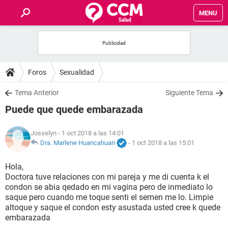
MENU
INICIO
FOROS
Foros
Sexualidad
SALUD
Tema Anterior
Siguiente Tema
Puede que quede embarazada
FAMILIA
Josselyn
- 1 oct 2018 a las 14:01
NUTRICIÓN
Dra. Marlene Huancahuari
-
1 oct 2018 a las 15:01
Hola,
BIENESTAR
Doctora tuve relaciones con mi pareja y me di cuenta k el
condon se abia qedado en mi vagina pero de inmediato lo
SEXUALIDAD
saque pero cuando me toque senti el semen me lo. Limpie
altoque y saque el condon esty asustada usted cree k quede
embarazada
GLOSARIO