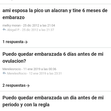
ami esposa la pico un alacran y tine 6 meses de
embarazo
melky moran
-
25 dic 2012 a las 21:04
Abigail P.
-
25 dic 2012 a las 21:37
1 respuesta
Puedo quedar embarazada 6 días antes de mi
ovulacion?
Merelesrocio
-
11 ene 2019 a las 00:36
MerelesRocio
-
12 ene 2019 a las 23:31
2 respuestas
Puedo quedar embarazada un dia antes de mi
periodo y con la regla