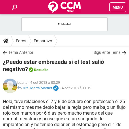
MENU
INICIO
FORUMS
Foros
Embarazo
SALUD
Tema Anterior
Siguiente Tema
¿Puedo estar embrazada si el test salió
FAMILIA
negativo?
Resuelto
NUTRICIÓN
Luana
- 4 oct 2018 à 03:29
Dra. Marta Marnet
-
4 oct 2018 à 11:19
BIENESTAR
Hola, tuve relaciones el 7 y 8 de octubre con proteccion el 25
del mismo mes me debio bajar la regla pero me bajo un flujo
SEXUALIDAD
rojo con marron por 6 dias pero mucho menos del que
normal menstruo y pense que era un sangrado de
implantacion y he tenido dolor en el estomago pero el 1 de
GLOSARIO