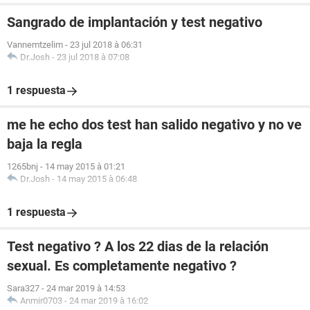
Sangrado de implantación y test negativo
Vannemtzelim
-
23 jul 2018 à 06:31
Dr.Josh
-
23 jul 2018 à 07:08
1 respuesta
me he echo dos test han salido negativo y no ve
baja la regla
1265bnj
-
14 may 2015 à 01:21
Dr.Josh
-
14 may 2015 à 06:48
1 respuesta
Test negativo ? A los 22 dias de la relación
sexual. Es completamente negativo ?
Sara327
-
24 mar 2019 à 14:53
Anmir0703
-
24 mar 2019 à 16:02