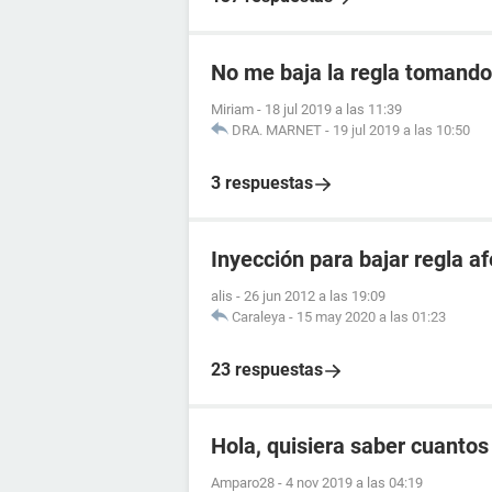
No me baja la regla tomando 
Miriam
-
18 jul 2019 a las 11:39
DRA. MARNET
-
19 jul 2019 a las 10:50
3 respuestas
Inyección para bajar regla 
alis
-
26 jun 2012 a las 19:09
Caraleya
-
15 may 2020 a las 01:23
23 respuestas
Hola, quisiera saber cuanto
Amparo28
-
4 nov 2019 a las 04:19