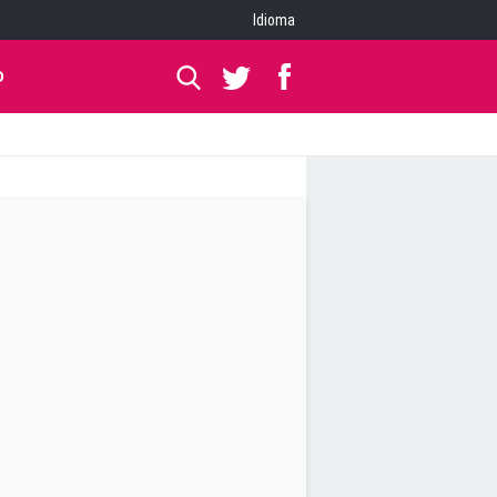
Idioma
O