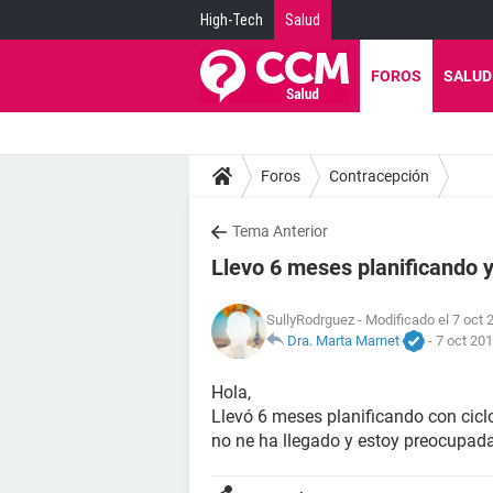
High-Tech
Salud
FOROS
SALUD
Foros
Contracepción
Tema Anterior
Llevo 6 meses planificando y
SullyRodrguez
- Modificado el 7 oct 
Dra. Marta Marnet
-
7 oct 201
Hola,
Llevó 6 meses planificando con cicl
no ne ha llegado y estoy preocupada