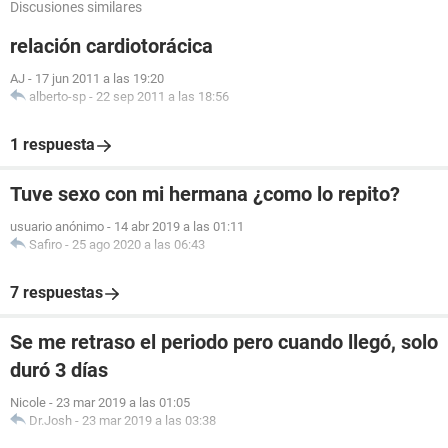
Discusiones similares
relación cardiotorácica
AJ
-
17 jun 2011 a las 19:20
alberto-sp
-
22 sep 2011 a las 18:56
1 respuesta
Tuve sexo con mi hermana ¿como lo repito?
usuario anónimo
-
14 abr 2019 a las 01:11
Safiro
-
25 ago 2020 a las 06:43
7 respuestas
Se me retraso el periodo pero cuando llegó, solo
duró 3 días
Nicole
-
23 mar 2019 a las 01:05
Dr.Josh
-
23 mar 2019 a las 03:38