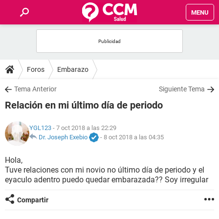
MENU
INICIO
FOROS
Foros
Embarazo
SALUD
Tema Anterior
Siguiente Tema
Relación en mi último día de periodo
FAMILIA
YGL123
- 7 oct 2018 a las 22:29
NUTRICIÓN
Dr. Joseph Exebio
-
8 oct 2018 a las 04:35
Hola,
BIENESTAR
Tuve relaciones con mi novio no último día de periodo y el
eyaculo adentro puedo quedar embarazada?? Soy irregular
SEXUALIDAD
Compartir
GLOSARIO