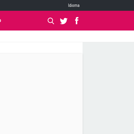
Idioma
O