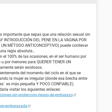
Es importante que sepas que una relación sexual sin
 HAY INTRODUCCIÓN DEL PENE EN LA VAGINA POR
E UN MÉTODO ANTICONCEPTIVO) puede conllevar
 una regla absoluta…
n el 100% de las ocasiones, en el ser humano por
os u por menores para QUERER TENER UN
mente serán existosos.
ientemente del momento del ciclo en el que se
ando la mujer es irregular (donde esa brecha entre
rtiles¨ es más pequeña Y POCO CONFIABLE).
ría visitar los siguientes enlaces:
ciones-sin-proteccion-riesgo-de-embarazo
tare-embarazada