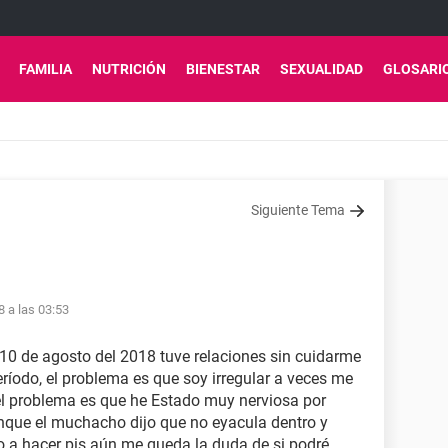
FAMILIA
NUTRICIÓN
BIENESTAR
SEXUALIDAD
GLOSARI
Siguiente Tema
8 a las 03:53
 10 de agosto del 2018 tuve relaciones sin cuidarme
ríodo, el problema es que soy irregular a veces me
el problema es que he Estado muy nerviosa por
que el muchacho dijo que no eyacula dentro y
ño a hacer pis aún me queda la duda de si podré