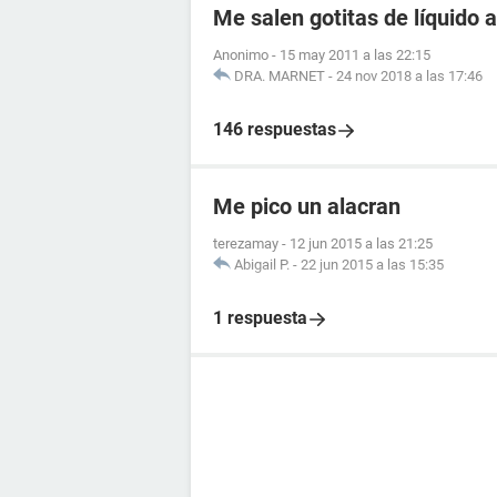
Me salen gotitas de líquido a
Anonimo
-
15 may 2011 a las 22:15
DRA. MARNET
-
24 nov 2018 a las 17:46
146 respuestas
Me pico un alacran
terezamay
-
12 jun 2015 a las 21:25
Abigail P.
-
22 jun 2015 a las 15:35
1 respuesta