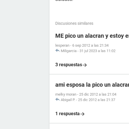
Discusiones similares
ME pico un alacran y estoy
lesperan
-
6 sep 2012 a las 21:34
Miligarcia
-
31 jul 2023 a las 11:02
3 respuestas
ami esposa la pico un alacr
melky moran
-
25 dic 2012 a las 21:04
Abigail P.
-
25 dic 2012 a las 21:37
1 respuesta