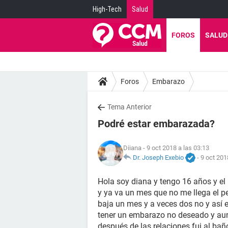
High-Tech
Salud
FOROS
SALUD
Foros
Embarazo
Tema Anterior
Podré estar embarazada?
Diiana
- 9 oct 2018 a las 03:13
Dr. Joseph Exebio
-
9 oct 201
Hola soy diana y tengo 16 años y el
y ya va un mes que no me llega el pe
baja un mes y a veces dos no y así 
tener un embarazo no deseado y aun
después de las relaciones fui al ba