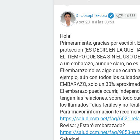
Dr. Joseph Exebio
16.358
9 oct 2018 a las 03:53
Hola!
Primeramente, gracias por escribir. 
protección (ES DECIR, EN LA QUE
EL TIEMPO QUE SEA SIN EL USO D
a un embarazo, aunque claro, no es
El embarazo no es algo que ocurra e
ejemplo, aún con todos los cuidad
EMBARAZO, solo un 30% aproximada
El embarazo puede ocurrir, independ
tengan las relaciones, sobre todo cu
los llamados ¨días fértiles y no fé
Para mayor información le recomenda
https://salud.ccm.net/faq/6021-rela
Revisa: ¿Estaré embarazada?
https://salud.ccm.net/faq/9853-es
Saludos!