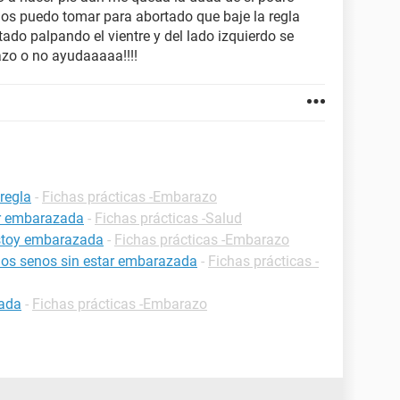
os puedo tomar para abortado que baje la regla
ado palpando el vientre y del lado izquierdo se
azo o no ayudaaaaa!!!!
regla
-
Fichas prácticas -Embarazo
ar embarazada
-
Fichas prácticas -Salud
estoy embarazada
-
Fichas prácticas -Embarazo
 los senos sin estar embarazada
-
Fichas prácticas -
zada
-
Fichas prácticas -Embarazo