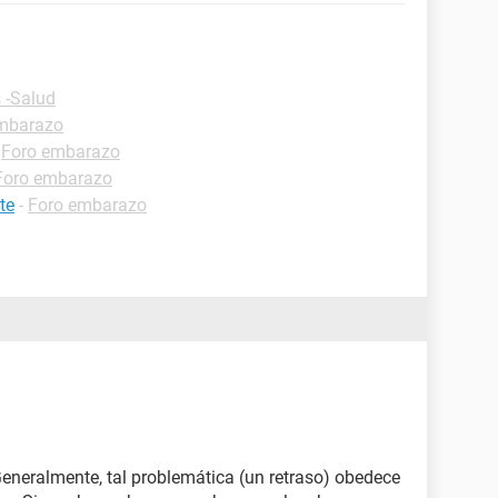
 -Salud
mbarazo
-
Foro embarazo
Foro embarazo
te
-
Foro embarazo
Generalmente, tal problemática (un retraso) obedece