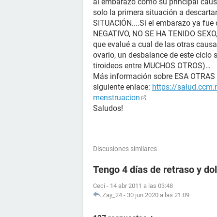
al embarazo como su principal cau
solo la primera situación a descarta
SITUACIÓN....Si el embarazo ya f
NEGATIVO, NO SE HA TENIDO SEXO, E
que evalué a cual de las otras causa
ovario, un desbalance de este ciclo
tiroideos entre MUCHOS OTROS)…
Más información sobre ESA OTRAS ca
siguiente enlace:
https://salud.ccm.
menstruacion
Saludos!
Discusiones similares
Tengo 4 días de retraso y d
Ceci
-
14 abr 2011 a las 03:48
Zay_24
-
30 jun 2020 a las 21:09