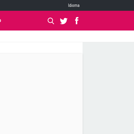
Idioma
O