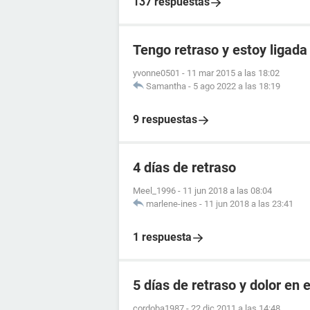
137 respuestas
Tengo retraso y estoy ligada
yvonne0501
-
11 mar 2015 a las 18:02
Samantha
-
5 ago 2022 a las 18:19
9 respuestas
4 días de retraso
Meel_1996
-
11 jun 2018 a las 08:04
marlene-ines
-
11 jun 2018 a las 23:41
1 respuesta
5 días de retraso y dolor en e
cordoba1987
-
22 dic 2011 a las 14:48