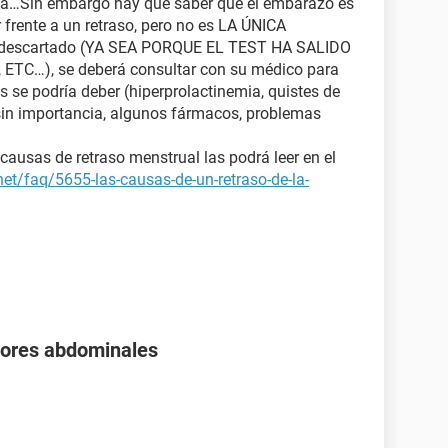
sa…Sin embargo hay que saber que el embarazo es
r frente a un retraso, pero no es LA ÚNICA
ue descartado (YA SEA PORQUE EL TEST HA SALIDO
TC…), se deberá consultar con su médico para
s se podría deber (hiperprolactinemia, quistes de
 sin importancia, algunos fármacos, problemas
usas de retraso menstrual las podrá leer en el
net/faq/5655-las-causas-de-un-retraso-de-la-
olores abdominales