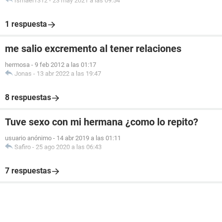
Ismael1312
-
23 may 2021 a las 09:54
1 respuesta
me salio excremento al tener relaciones
hermosa
-
9 feb 2012 a las 01:17
Jonas
-
13 abr 2022 a las 19:47
8 respuestas
Tuve sexo con mi hermana ¿como lo repito?
usuario anónimo
-
14 abr 2019 a las 01:11
Safiro
-
25 ago 2020 a las 06:43
7 respuestas