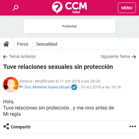
MENU
INICIO
FOROS
Foros
Sexualidad
SALUD
Tema Anterior
Siguiente Tema
Tuve relaciones sexuales sin protección
FAMILIA
Vernica
- Modificado el 11 oct 2018 a las 00:24
NUTRICIÓN
Dra. Marlene Huancahuari
-
10 oct 2018 a las 16:18
Hola,
BIENESTAR
Tuve relaciones sin protección.. y me vino antes de
Mi regla
SEXUALIDAD
Compartir
GLOSARIO