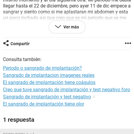
llegar hasta el 22 de diciembre, pero ayer 11 de dic empece a
sangrar y siento como si me aplastaran mi abdomen y esta
un poco inchado asi que creo que es mi periodo que se me
adelantó o es sangrado de implantación?
Ver más
Estoy confundida ya que no tengo sintomas de embarazo
como ir mucho al baño, nauseas, antojos, nada de eso
Compartir
Consulta también:
Periodo o sangrado de implantación?
Sangrado de implantacion imagenes reales
El sangrado de implantación tiene coágulos
Creo que tuve sangrado de implantación y test negativo foro
Sangrado de implantación y test negativo
✓
El sangrado de implantación tiene olor
1 respuesta