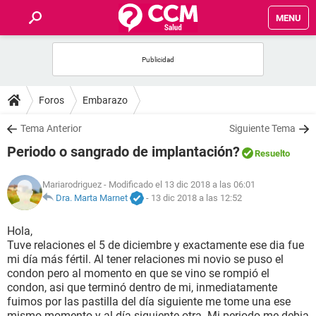
MENU
INICIO
FOROS
Foros
Embarazo
SALUD
Tema Anterior
Siguiente Tema
Periodo o sangrado de implantación?
Resuelto
FAMILIA
Mariarodriguez
- Modificado el 13 dic 2018 a las 06:01
NUTRICIÓN
Dra. Marta Marnet
-
13 dic 2018 a las 12:52
Hola,
BIENESTAR
Tuve relaciones el 5 de diciembre y exactamente ese dia fue
mi día más fértil. Al tener relaciones mi novio se puso el
SEXUALIDAD
condon pero al momento en que se vino se rompió el
condon, asi que terminó dentro de mi, inmediatamente
fuimos por las pastilla del día siguiente me tome una ese
GLOSARIO
mismo momento y al día siguiente otra. Mi periodo me debia