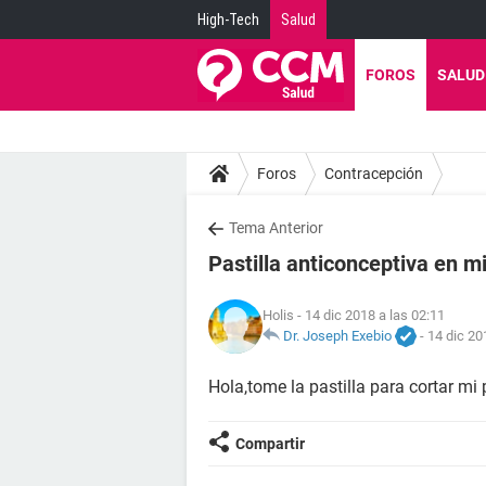
High-Tech
Salud
FOROS
SALUD
Foros
Contracepción
Tema Anterior
Pastilla anticonceptiva en mi
Holis
- 14 dic 2018 a las 02:11
Dr. Joseph Exebio
-
14 dic 20
Hola,tome la pastilla para cortar mi
Compartir