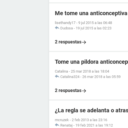
Me tome una anticonceptiva
lisethandy17
-
9 jul 2015 a las 06:48
Dudosa
-
19 jul 2015 a las 02:23
2 respuestas
Tome una pildora anticoncep
Catalina
-
25 mar 2018 a las 18:04
Catalina324
-
26 mar 2018 a las 05:59
2 respuestas
¿La regla se adelanta o atras
mcruzek
-
2 feb 2013 a las 23:16
Renataj
-
19 feb 2021 a las 19:12