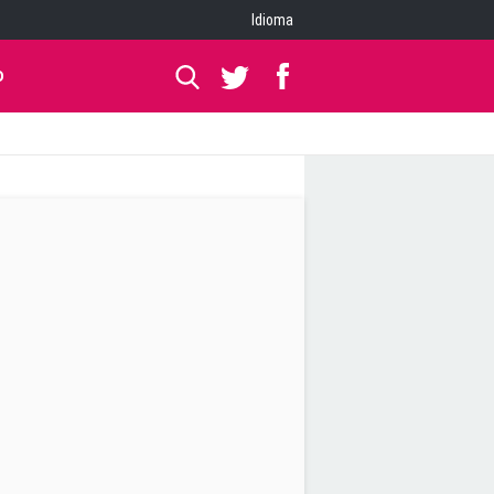
Idioma
O