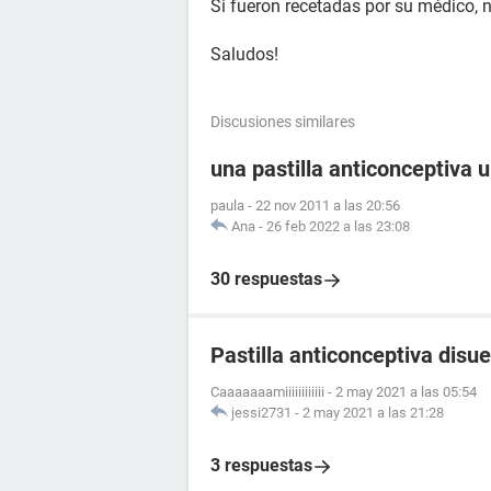
Si fueron recetadas por su médico, n
Saludos!
Discusiones similares
una pastilla anticonceptiva 
paula
-
22 nov 2011 a las 20:56
Ana
-
26 feb 2022 a las 23:08
30 respuestas
Pastilla anticonceptiva disue
Caaaaaaamiiiiiiiiiiii
-
2 may 2021 a las 05:54
jessi2731
-
2 may 2021 a las 21:28
3 respuestas