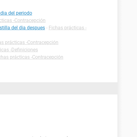
 dia del periodo
cticas -Contracepción
tilla del dia despues
-
Fichas prácticas -
as prácticas -Contracepción
icas -Definiciones
chas prácticas -Contracepción