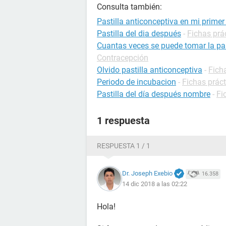
Consulta también:
Pastilla anticonceptiva en mi primer
Pastilla del dia después
-
Fichas prá
Cuantas veces se puede tomar la pas
Contracepción
Olvido pastilla anticonceptiva
-
Fich
Periodo de incubacion
-
Fichas práct
Pastilla del día después nombre
-
Fi
1 respuesta
RESPUESTA 1 / 1
Dr. Joseph Exebio
16.358
14 dic 2018 a las 02:22
Hola!