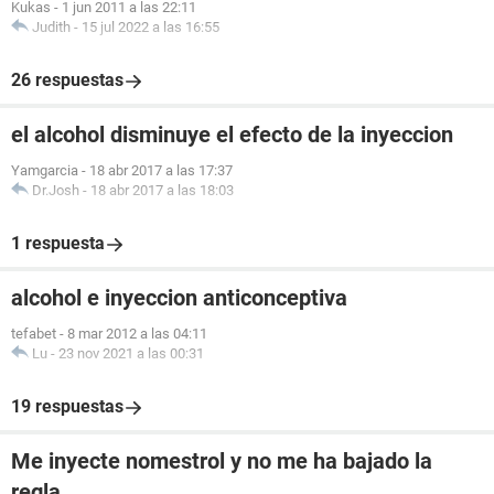
Kukas
-
1 jun 2011 a las 22:11
Judith
-
15 jul 2022 a las 16:55
26 respuestas
el alcohol disminuye el efecto de la inyeccion
Yamgarcia
-
18 abr 2017 a las 17:37
Dr.Josh
-
18 abr 2017 a las 18:03
1 respuesta
alcohol e inyeccion anticonceptiva
tefabet
-
8 mar 2012 a las 04:11
Lu
-
23 nov 2021 a las 00:31
19 respuestas
Me inyecte nomestrol y no me ha bajado la
regla