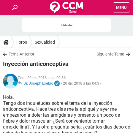
MENU
INICIO
FOROS
Foros
Sexualidad
SALUD
Tema Anterior
Siguiente Tema
Inyección anticonceptiva
FAMILIA
Zoe
- 20 dic 2018 a las 02:36
NUTRICIÓN
Dr. Joseph Exebio
-
20 dic 2018 a las 04:37
Hola,
BIENESTAR
Tengo dos inquietudes sobre el tema de la inyección
anticonceptiva. Hace tres días me la apliqué y ayer me
SEXUALIDAD
empezaron a doler las amígdalas y presento un poco de
fiebre y dolor muscular. ¿Será conveniente tomar
amoxicilina?. Y la otra pregunta sería, ¿cuántos días debo de
GLOSARIO
dejar de lapso para volver a tener relaciones?.