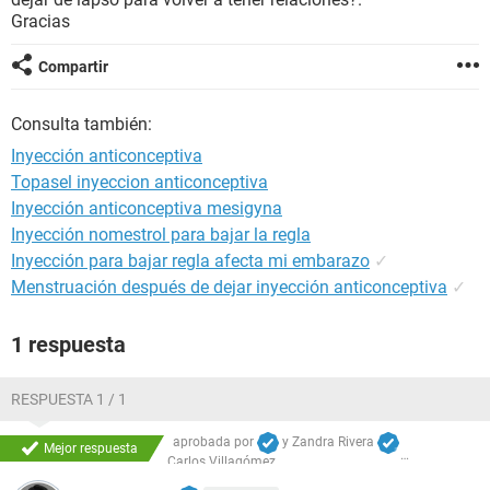
Gracias
Compartir
Consulta también:
Inyección anticonceptiva
Topasel inyeccion anticonceptiva
Inyección anticonceptiva mesigyna
Inyección nomestrol para bajar la regla
Inyección para bajar regla afecta mi embarazo
✓
Menstruación después de dejar inyección anticonceptiva
✓
1 respuesta
RESPUESTA 1 / 1
aprobada por
y
Zandra Rivera
Mejor respuesta
Carlos Villagómez