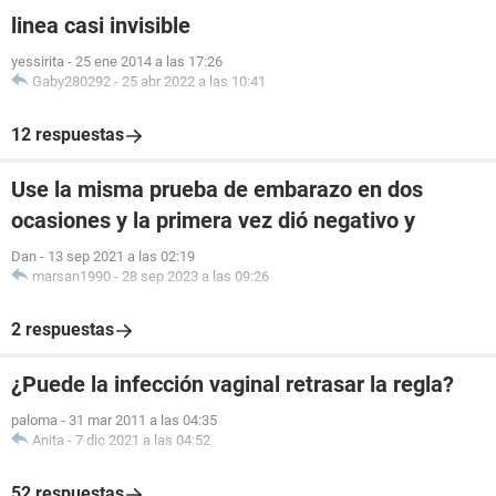
linea casi invisible
yessirita
-
25 ene 2014 a las 17:26
Gaby280292
-
25 abr 2022 a las 10:41
12 respuestas
Use la misma prueba de embarazo en dos
ocasiones y la primera vez dió negativo y
Dan
-
13 sep 2021 a las 02:19
marsan1990
-
28 sep 2023 a las 09:26
2 respuestas
¿Puede la infección vaginal retrasar la regla?
paloma
-
31 mar 2011 a las 04:35
Anita
-
7 dic 2021 a las 04:52
52 respuestas