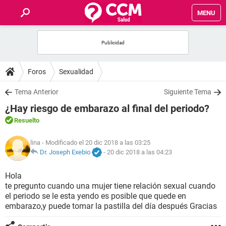
MENU
INICIO
FOROS
Foros
Sexualidad
SALUD
Tema Anterior
Siguiente Tema
¿Hay riesgo de embarazo al final del periodo?
FAMILIA
Resuelto
NUTRICIÓN
lina
- Modificado el 20 dic 2018 a las 03:25
Dr. Joseph Exebio
-
20 dic 2018 a las 04:23
BIENESTAR
Hola
te pregunto cuando una mujer tiene relación sexual cuando
SEXUALIDAD
el periodo se le esta yendo es posible que quede en
embarazo,y puede tomar la pastilla del día después Gracias
GLOSARIO