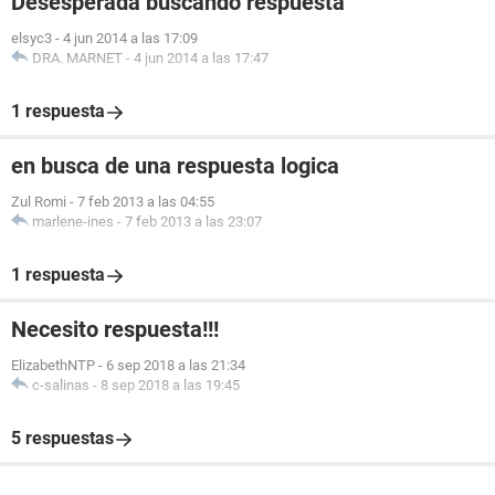
Desesperada buscando respuesta
elsyc3
-
4 jun 2014 a las 17:09
DRA. MARNET
-
4 jun 2014 a las 17:47
1 respuesta
en busca de una respuesta logica
Zul Romi
-
7 feb 2013 a las 04:55
marlene-ines
-
7 feb 2013 a las 23:07
1 respuesta
Necesito respuesta!!!
ElizabethNTP
-
6 sep 2018 a las 21:34
c-salinas
-
8 sep 2018 a las 19:45
5 respuestas