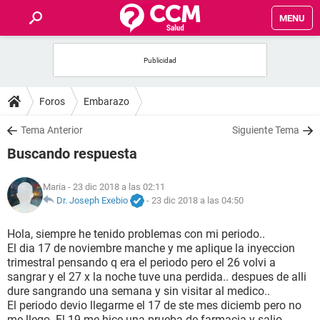
MENU
INICIO
FOROS
Foros
Embarazo
SALUD
Tema Anterior
Siguiente Tema
Buscando respuesta
FAMILIA
Maria
- 23 dic 2018 a las 02:11
NUTRICIÓN
Dr. Joseph Exebio
-
23 dic 2018 a las 04:50
Hola, siempre he tenido problemas con mi periodo..
BIENESTAR
El dia 17 de noviembre manche y me aplique la inyeccion
trimestral pensando q era el periodo pero el 26 volvi a
SEXUALIDAD
sangrar y el 27 x la noche tuve una perdida.. despues de alli
dure sangrando una semana y sin visitar al medico..
El periodo devio llegarme el 17 de ste mes diciemb pero no
GLOSARIO
me llego. El 19 me hice una prueba de farmacia y salio