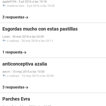
apple9194
-
5 jul 2016 a las 19:18
marlene-ines
-
5 jul 2016 a las 19:30
3 respuestas
Esgordas mucho con estas pastillas
Loren
-
30 ene 2018 a las 03:05
c-salinas
-
30 ene 2018 a las 03:11
1 respuesta
anticonceptiva azalia
aecm
-
10 may 2015 a las 10:00
c-salinas
-
15 may 2015 a las 02:00
3 respuestas
Parches Evra