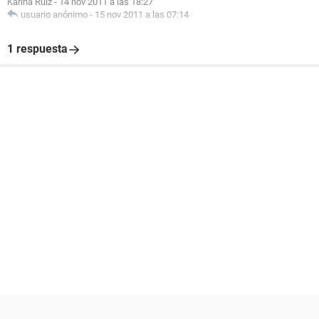
Karina Ruiz
-
14 nov 2011 a las 18:27
usuario anónimo
-
15 nov 2011 a las 07:14
1 respuesta