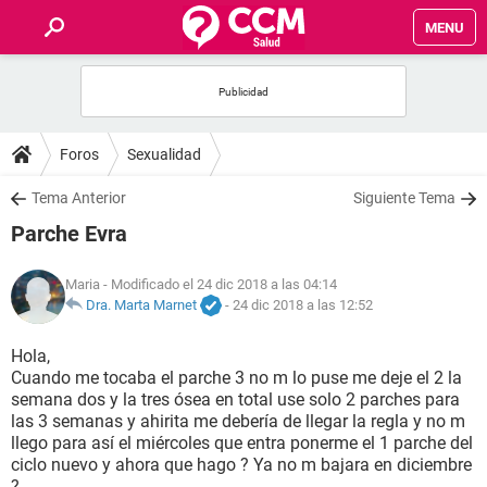
MENU
INICIO
FOROS
Foros
Sexualidad
SALUD
Tema Anterior
Siguiente Tema
Parche Evra
FAMILIA
Maria
- Modificado el 24 dic 2018 a las 04:14
NUTRICIÓN
Dra. Marta Marnet
-
24 dic 2018 a las 12:52
Hola,
BIENESTAR
Cuando me tocaba el parche 3 no m lo puse me deje el 2 la
semana dos y la tres ósea en total use solo 2 parches para
SEXUALIDAD
las 3 semanas y ahirita me debería de llegar la regla y no m
llego para así el miércoles que entra ponerme el 1 parche del
ciclo nuevo y ahora que hago ? Ya no m bajara en diciembre
GLOSARIO
?