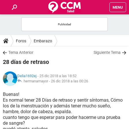
MENU
INICIO
FOROS
Foros
Embarazo
SALUD
Tema Anterior
Siguiente Tema
28 días de retraso
FAMILIA
Delia1692ej
- 25 dic 2018 a las 18:52
NUTRICIÓN
hermanamayor -
26 dic 2018 a las 00:26
Buenas!
BIENESTAR
Es normal tener 28 Días de retraso y sentir síntomas, Cómo
los de la menstruación y además tener mucho sueño,
SEXUALIDAD
hambre, dolor de cabeza, espalda.
cuanto tengo que esperar para poder hacerme una prueba
de sangre?
GLOSARIO
quedó atenta, saludos