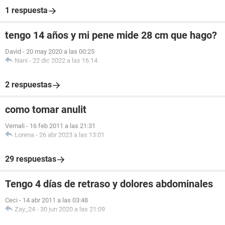
1 respuesta
tengo 14 años y mi pene mide 28 cm que hago?
David
-
20 may 2020 a las 00:25
Nani
-
22 dic 2022 a las 16:14
2 respuestas
como tomar anulit
Vemali
-
16 feb 2011 a las 21:31
Lorena
-
26 abr 2023 a las 13:01
29 respuestas
Tengo 4 días de retraso y dolores abdominales
Ceci
-
14 abr 2011 a las 03:48
Zay_24
-
30 jun 2020 a las 21:09