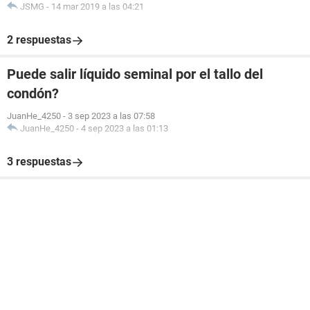
JSMG
-
14 mar 2019 a las 04:21
2 respuestas
Puede salir líquido seminal por el tallo del
condón?
JuanHe_4250
-
3 sep 2023 a las 07:58
JuanHe_4250
-
4 sep 2023 a las 01:13
3 respuestas