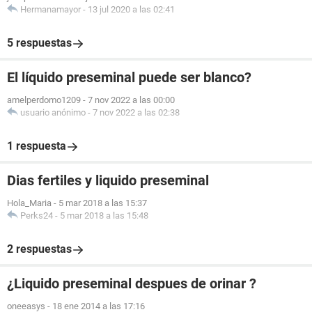
Hermanamayor
-
13 jul 2020 a las 02:41
5 respuestas
El líquido preseminal puede ser blanco?
amelperdomo1209
-
7 nov 2022 a las 00:00
usuario anónimo
-
7 nov 2022 a las 02:38
1 respuesta
Dias fertiles y liquido preseminal
Hola_Maria
-
5 mar 2018 a las 15:37
Perks24
-
5 mar 2018 a las 15:48
2 respuestas
¿Liquido preseminal despues de orinar ?
oneeasys
-
18 ene 2014 a las 17:16