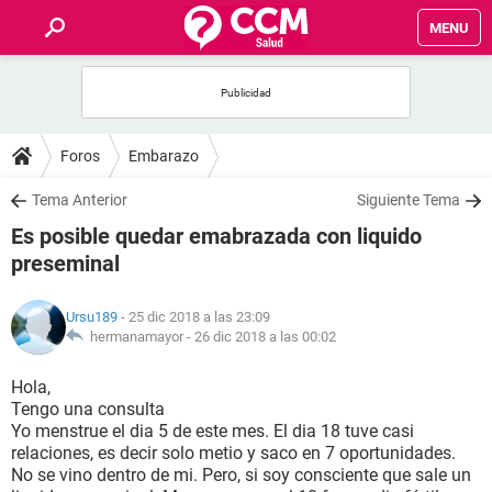
MENU
INICIO
FOROS
Foros
Embarazo
SALUD
Tema Anterior
Siguiente Tema
Es posible quedar emabrazada con liquido
FAMILIA
preseminal
NUTRICIÓN
Ursu189
- 25 dic 2018 a las 23:09
hermanamayor -
26 dic 2018 a las 00:02
BIENESTAR
Hola,
Tengo una consulta
SEXUALIDAD
Yo menstrue el dia 5 de este mes. El dia 18 tuve casi
relaciones, es decir solo metio y saco en 7 oportunidades.
No se vino dentro de mi. Pero, si soy consciente que sale un
GLOSARIO