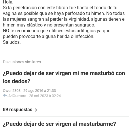
Hola,
Si la penetración con este fibrón fue hasta el fondo de tu
vagina es posible que se haya perforado tu himen. No todas
las mujeres sangran al perder la virginidad, algunas tienen el
himen muy elástico y no presentan sangrado.
NO te recomiendo que utilices estos artilugios ya que
pueden provocarte alguna herida o infección.
Saludos.
Discusiones similares
¿Puedo dejar de ser virgen mi me masturbó con
los dedos?
Owen2308
-
29 ago 2016 à 21:33
AriGuevara
-
28 oct 2023 à 02:24
89 respuestas
¿Puedo dejar de ser virgen al masturbarme?