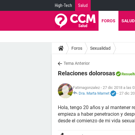
High-Tech
Salud
FOROS
SALUD
Foros
Sexualidad
Tema Anterior
Relaciones dolorosas
Resuelt
Fatimagonzalez
- 27 dic 2018 a las 0
Dra. Marta Marnet
-
27 dic 20
Hola, tengo 20 años y al mantener r
empieza a haber penetracion y despu
desde el comienzo de mi vida sexual