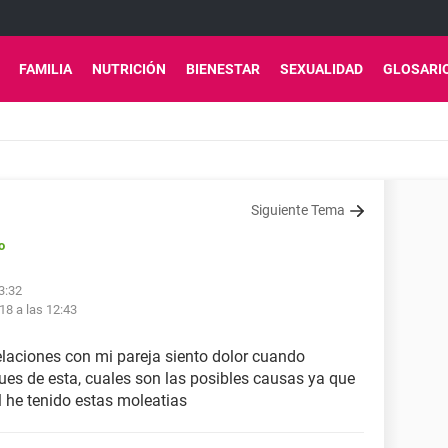
FAMILIA
NUTRICIÓN
BIENESTAR
SEXUALIDAD
GLOSARI
Siguiente Tema
o
3:32
18 a las 12:43
elaciones con mi pareja siento dolor cuando
es de esta, cuales son las posibles causas ya que
 he tenido estas moleatias