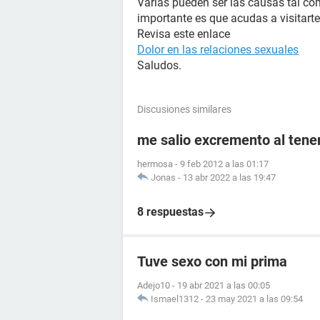
Varias pueden ser las causas tal com
importante es que acudas a visitart
Revisa este enlace
Dolor en las relaciones sexuales
Saludos.
Discusiones similares
me salio excremento al tener
hermosa
-
9 feb 2012 a las 01:17
Jonas
-
13 abr 2022 a las 19:47
8 respuestas
Tuve sexo con mi prima
Adejo10
-
19 abr 2021 a las 00:05
Ismael1312
-
23 may 2021 a las 09:54