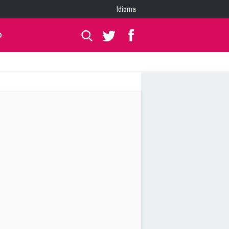
Idioma
O