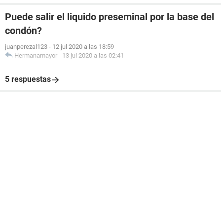
Puede salir el liquido preseminal por la base del
condón?
juanperezal123
-
12 jul 2020 a las 18:59
Hermanamayor
-
13 jul 2020 a las 02:41
5 respuestas