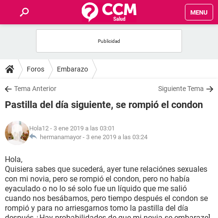
MENU
INICIO
FOROS
Foros
Embarazo
SALUD
Tema Anterior
Siguiente Tema
Pastilla del día siguiente, se rompió el condon
FAMILIA
Hola12
- 3 ene 2019 a las 03:01
NUTRICIÓN
hermanamayor -
3 ene 2019 a las 03:24
Hola,
BIENESTAR
Quisiera sabes que sucederá, ayer tune relaciónes sexuales
con mi novia, pero se rompió el condon, pero no había
SEXUALIDAD
eyaculado o no lo sé solo fue un líquido que me salió
cuando nos besábamos, pero tiempo después el condon se
rompió y para no arriesgarnos tomo la pastilla del día
GLOSARIO
después ¿Hay probabilidades de que mi novia se embaraze]