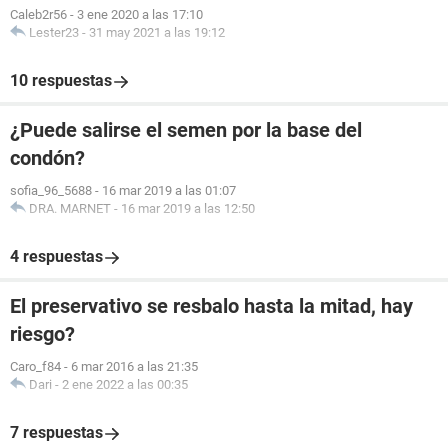
Caleb2r56
-
3 ene 2020 a las 17:10
Lester23
-
31 may 2021 a las 19:12
10 respuestas
¿Puede salirse el semen por la base del
condón?
sofia_96_5688
-
16 mar 2019 a las 01:07
DRA. MARNET
-
16 mar 2019 a las 12:50
4 respuestas
El preservativo se resbalo hasta la mitad, hay
riesgo?
Caro_f84
-
6 mar 2016 a las 21:35
Dari
-
2 ene 2022 a las 00:35
7 respuestas