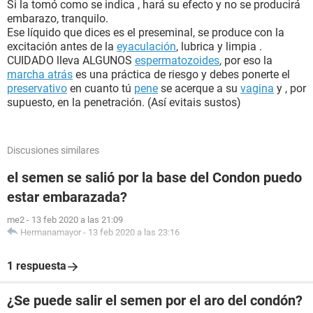
Si la tomó como se indica , hará su efecto y no se producirá
embarazo, tranquilo.
Ese líquido que dices es el preseminal, se produce con la
excitación antes de la
eyaculación
, lubrica y limpia .
CUIDADO lleva ALGUNOS
espermatozoides
, por eso la
marcha atrás
es una práctica de riesgo y debes ponerte el
preservativo
en cuanto tú
pene
se acerque a su
vagina
y , por
supuesto, en la penetración. (Así evitais sustos)
Discusiones similares
el semen se salió por la base del Condon puedo
estar embarazada?
me2
-
13 feb 2020 a las 21:09
Hermanamayor
-
13 feb 2020 a las 23:16
1 respuesta
¿Se puede salir el semen por el aro del condón?