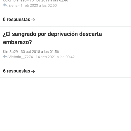
Colombiana98
-
15 nov 2019 a las 02:40
Elena
-
1 feb 2023 a las 02:50
8 respuestas
¿El sangrado por deprivación descarta
embarazo?
KimSa29
-
30 oct 2018 a las 01:56
Victoria__7274
-
14 sep 2021 a las 00:42
6 respuestas