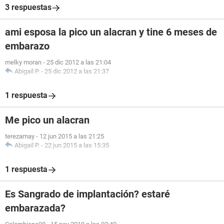
3 respuestas
ami esposa la pico un alacran y tine 6 meses de
embarazo
melky moran
-
25 dic 2012 a las 21:04
Abigail P.
-
25 dic 2012 a las 21:37
1 respuesta
Me pico un alacran
terezamay
-
12 jun 2015 a las 21:25
Abigail P.
-
22 jun 2015 a las 15:35
1 respuesta
Es Sangrado de implantación? estaré
embarazada?