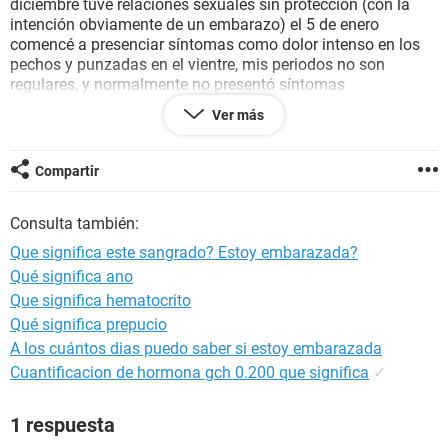
diciembre tuve relaciones sexuales sin protección (con la
intención obviamente de un embarazo) el 5 de enero
comencé a presenciar síntomas como dolor intenso en los
pechos y punzadas en el vientre, mis periodos no son
regulares, y normalmente no presentó síntomas
premenstruales (He pasado hasta 40 días para que llegue),
Ver más
pero el día 14 tuve un dolor el el vientre y sentí quemé bajo
algo era sangre líquida y con flujo café, así estuve en el día
con flujo café marrón y en la noche tuve un sangre
Compartir
masomenos abundante al día siguiente el flujo se volvió
menos y fue café muy poco casi era solo mancha, el día de
Consulta también:
hoy 16 ya no tuvesangrado solo un poco (muy poco) de flujo
café claro por la mañana, mis días de regla normalmente
Que significa este sangrado? Estoy embarazada?
duraban de 7 a 10 días. Mi duda es, que significa este flujo?
Qué significa ano
Puede ser que esté embarazada? Tomando en cuenta que
Que significa hematocrito
tuve un aborto y mi primer embarazo (qué fue a término
hace 4 años, tuve a mi primer hijo ) fue lleno de amenazas
Qué significa prepucio
de aborto y fue un embarazo complicado. Gracias por
A los cuántos dias puedo saber si estoy embarazada
leerme.
Cuantificacion de hormona gch 0.200 que significa
✓
1 respuesta