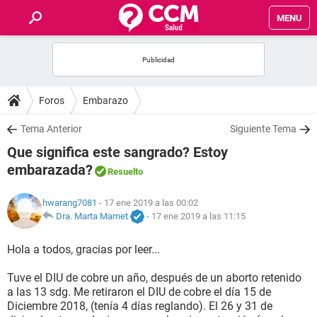
MENU
INICIO
FOROS
Foros
Embarazo
SALUD
Tema Anterior
Siguiente Tema
Que significa este sangrado? Estoy
FAMILIA
embarazada?
Resuelto
NUTRICIÓN
hwarang7081
- 17 ene 2019 a las 00:02
Dra. Marta Marnet
-
17 ene 2019 a las 11:15
BIENESTAR
Hola a todos, gracias por leer...
SEXUALIDAD
Tuve el DIU de cobre un año, después de un aborto retenido
a las 13 sdg. Me retiraron el DIU de cobre el día 15 de
Diciembre 2018, (tenía 4 días reglando). El 26 y 31 de
GLOSARIO