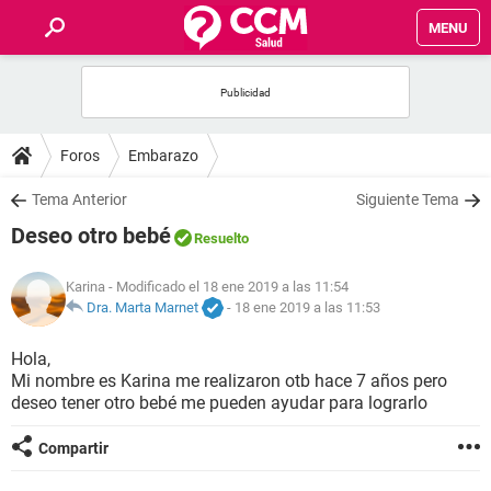
MENU
INICIO
FOROS
Foros
Embarazo
SALUD
Tema Anterior
Siguiente Tema
Deseo otro bebé
Resuelto
FAMILIA
Karina
- Modificado el 18 ene 2019 a las 11:54
NUTRICIÓN
Dra. Marta Marnet
-
18 ene 2019 a las 11:53
Hola,
BIENESTAR
Mi nombre es Karina me realizaron otb hace 7 años pero
deseo tener otro bebé me pueden ayudar para lograrlo
SEXUALIDAD
Compartir
GLOSARIO