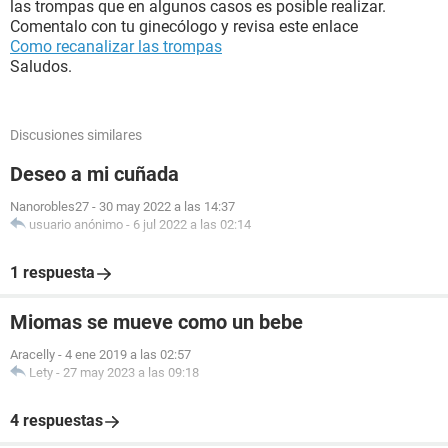
las trompas que en algunos casos es posible realizar.
Comentalo con tu ginecólogo y revisa este enlace
Como recanalizar las trompas
Saludos.
Discusiones similares
Deseo a mi cuñada
Nanorobles27
-
30 may 2022 a las 14:37
usuario anónimo
-
6 jul 2022 a las 02:14
1 respuesta
Miomas se mueve como un bebe
Aracelly
-
4 ene 2019 a las 02:57
Lety
-
27 may 2023 a las 09:18
4 respuestas