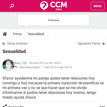
MENU
INICIO
FOROS
Foros
Sexualidad
SALUD
Tema Anterior
Siguiente Tema
Sexualidad
FAMILIA
Bani_122
- 30 ene 2019 a las 18:01
NUTRICIÓN
hermanamayor -
1 feb 2019 a las 05:16
Xfavor ayudenme mi pareja quiere tener relaciones hoy
BIENESTAR
conmigo y hoy me puse la primera inyección de planificar es
mi primera vez y no se que hacer que se me olvido
SEXUALIDAD
informarme si podría tener relaciones hoy mismo, tengo
miedo ayuda xfavor
GLOSARIO