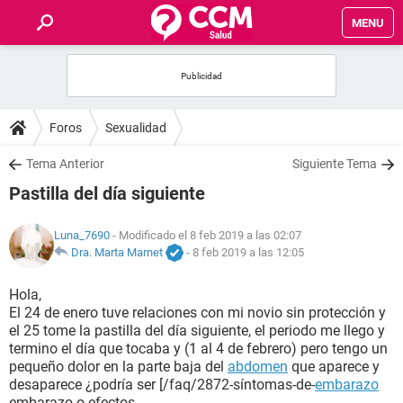
MENU
INICIO
FOROS
Foros
Sexualidad
SALUD
Tema Anterior
Siguiente Tema
Pastilla del día siguiente
FAMILIA
Luna_7690
- Modificado el 8 feb 2019 a las 02:07
NUTRICIÓN
Dra. Marta Marnet
-
8 feb 2019 a las 12:05
Hola,
BIENESTAR
El 24 de enero tuve relaciones con mi novio sin protección y
el 25 tome la pastilla del día siguiente, el periodo me llego y
SEXUALIDAD
termino el día que tocaba y (1 al 4 de febrero) pero tengo un
pequeño dolor en la parte baja del
abdomen
que aparece y
desaparece ¿podría ser [/faq/2872-síntomas-de-
embarazo
GLOSARIO
embarazo o efectos