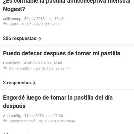
¿Es confiable la pastilla anticonceptiva mensual
Nogest?
edilysnoop
-
30 nov 2013 a las 13:49
Laura
-
10 jun 2022 a las 19:16
206 respuestas
Puedo defecar despues de tomar mi pastilla
Daniela25
-
18 abr 2012 a las 02:40
Danistone25
-
5 jun 2016 a las 23:47
3 respuestas
Engordé luego de tomar la pastilla del día
después
Andrea28g
-
11 dic 2016 a las 22:36
Japeneseblood
-
24 jul 2023 a las 09:44