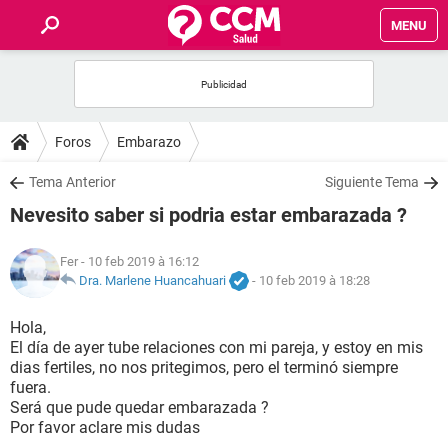
MENU
INICIO
FORUMS
Foros
Embarazo
SALUD
Tema Anterior
Siguiente Tema
Nevesito saber si podria estar embarazada ?
FAMILIA
Fer
- 10 feb 2019 à 16:12
NUTRICIÓN
Dra. Marlene Huancahuari
-
10 feb 2019 à 18:28
Hola,
BIENESTAR
El día de ayer tube relaciones con mi pareja, y estoy en mis
dias fertiles, no nos pritegimos, pero el terminó siempre
SEXUALIDAD
fuera.
Será que pude quedar embarazada ?
Por favor aclare mis dudas
GLOSARIO