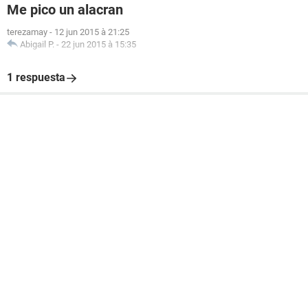
Me pico un alacran
terezamay
-
12 jun 2015 à 21:25
Abigail P.
-
22 jun 2015 à 15:35
1 respuesta