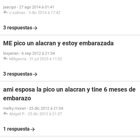
jaacqui
-
27 ago 2014 à 01:41
c-salinas
-
3 dic 2014 à 17:42
3 respuestas
ME pico un alacran y estoy embarazada
lesperan
-
6 sep 2012 à 21:34
Miligarcia
-
31 jul 2023 à 11:02
3 respuestas
ami esposa la pico un alacran y tine 6 meses de
embarazo
melky moran
-
25 dic 2012 à 21:04
Abigail P.
-
25 dic 2012 à 21:37
1 respuesta