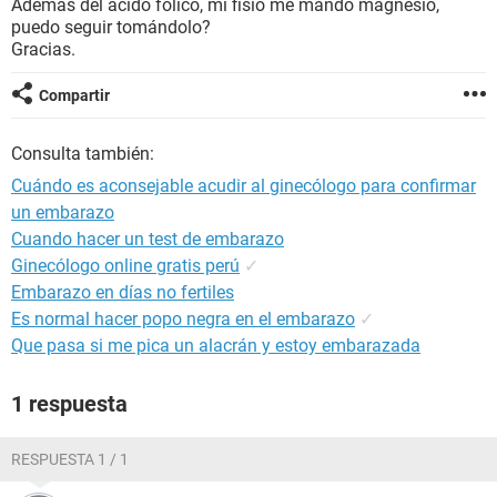
Además del ácido fólico, mi fisio me mandó magnesio,
puedo seguir tomándolo?
Gracias.
Compartir
Consulta también:
Cuándo es aconsejable acudir al ginecólogo para confirmar
un embarazo
Cuando hacer un test de embarazo
Ginecólogo online gratis perú
✓
Embarazo en días no fertiles
Es normal hacer popo negra en el embarazo
✓
Que pasa si me pica un alacrán y estoy embarazada
1 respuesta
RESPUESTA 1 / 1