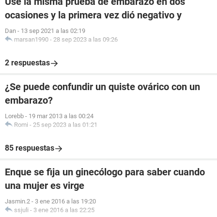
Use la misma prueba de embarazo en dos
ocasiones y la primera vez dió negativo y
Dan
-
13 sep 2021 a las 02:19
marsan1990
-
28 sep 2023 a las 09:26
2 respuestas
¿Se puede confundir un quiste ovárico con un
embarazo?
Lorebb
-
19 mar 2013 a las 00:24
Romi
-
25 sep 2023 a las 01:21
85 respuestas
Enque se fija un ginecólogo para saber cuando
una mujer es virge
Jasmin.2
-
3 ene 2016 a las 19:20
ssjuli
-
3 ene 2016 a las 22:25