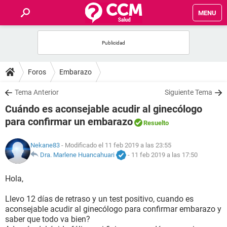
MENU
INICIO
FOROS
Foros
Embarazo
SALUD
Tema Anterior
Siguiente Tema
Cuándo es aconsejable acudir al ginecólogo
FAMILIA
para confirmar un embarazo
Resuelto
NUTRICIÓN
Nekane83
- Modificado el 11 feb 2019 a las 23:55
Dra. Marlene Huancahuari
-
11 feb 2019 a las 17:50
BIENESTAR
Hola,
SEXUALIDAD
Llevo 12 días de retraso y un test positivo, cuando es
aconsejable acudir al ginecólogo para confirmar embarazo y
saber que todo va bien?
GLOSARIO