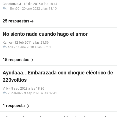
Constanza.J
-
12 dic 2015 a las 18:44
nilton90
-
20 ene 2022 a las 13:10
25 respuestas
No siento nada cuando hago el amor
Kanya
-
12 feb 2011 a las 21:36
Ada
-
11 ene 2018 a las 06:13
15 respuestas
Ayudaaa...Embarazada con choque eléctrico de
220voltios
Villy
-
8 sep 2023 a las 18:36
Yucareux
-
9 sep 2023 a las 02:41
1 respuesta