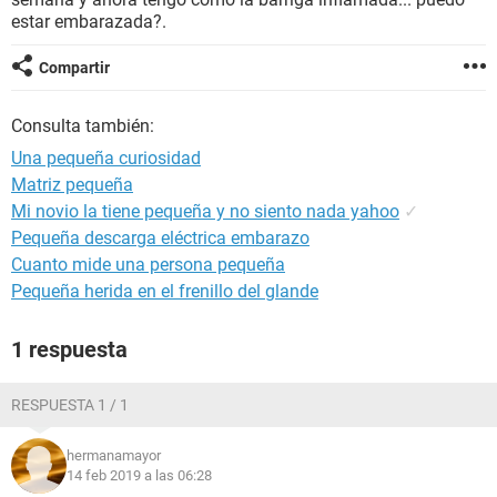
estar embarazada?.
Compartir
Consulta también:
Una pequeña curiosidad
Matriz pequeña
Mi novio la tiene pequeña y no siento nada yahoo
✓
Pequeña descarga eléctrica embarazo
Cuanto mide una persona pequeña
Pequeña herida en el frenillo del glande
1 respuesta
RESPUESTA 1 / 1
hermanamayor
14 feb 2019 a las 06:28