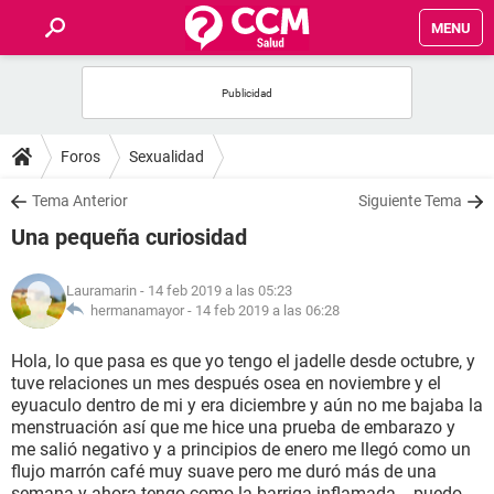
MENU
INICIO
FOROS
Foros
Sexualidad
SALUD
Tema Anterior
Siguiente Tema
Una pequeña curiosidad
FAMILIA
Lauramarin
- 14 feb 2019 a las 05:23
NUTRICIÓN
hermanamayor -
14 feb 2019 a las 06:28
Hola, lo que pasa es que yo tengo el jadelle desde octubre, y
BIENESTAR
tuve relaciones un mes después osea en noviembre y el
eyuaculo dentro de mi y era diciembre y aún no me bajaba la
SEXUALIDAD
menstruación así que me hice una prueba de embarazo y
me salió negativo y a principios de enero me llegó como un
flujo marrón café muy suave pero me duró más de una
GLOSARIO
semana y ahora tengo como la barriga inflamada... puedo