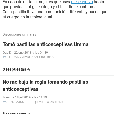
En caso de duda lo mejor es que uses
preservativo
hasta
que puedas ir al ginecólogo y el te indique cuál tomar.
Cada pastilla lleva una composición diferente y puede que
tú cuerpo no las tolere igual.
Discusiones similares
Tomó pastillas anticonceptivas Umma
GabiD
-
22 ene 2018 a las 04:39
LGDC97
-
9 mar 2023 a las 18:33
8 respuestas
No me baja la regla tomando pastillas
anticonceptivas
Miriam
-
18 jul 2019 a las 11:39
DRA. MARNET
-
19 jul 2019 a las 10:50