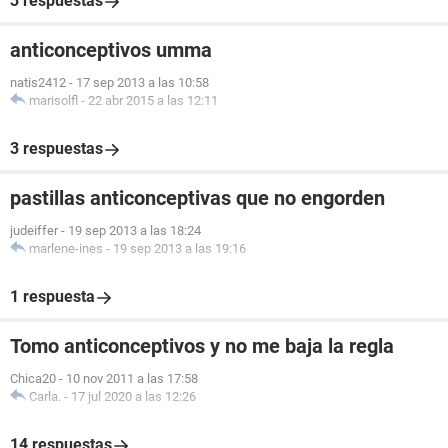
3 respuestas
anticonceptivos umma
natis2412
-
17 sep 2013 a las 10:58
marisolfl
-
22 abr 2015 a las 12:11
3 respuestas
pastillas anticonceptivas que no engorden
judeiffer
-
19 sep 2013 a las 18:24
marlene-ines
-
19 sep 2013 a las 19:16
1 respuesta
Tomo anticonceptivos y no me baja la regla
Chica20
-
10 nov 2011 a las 17:58
Carla.
-
17 jul 2020 a las 12:26
14 respuestas