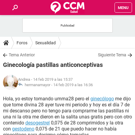
MENU
INICIO
FOROS
Foros
Sexualidad
SALUD
Tema Anterior
Siguiente Tema
Ginecología pastillas anticonceptivas
FAMILIA
Andrea
- 14 feb 2019 a las 15:37
NUTRICIÓN
hermanamayor -
14 feb 2019 a las 16:36
Hola, yo estoy tomando umma28 pero el
ginecólogo
me dijo
BIENESTAR
que tome divina 28 ayer tuve mi periodo y hoy es el día 7 de
mi descanso pero no tengo para comprarme las pastillas ni
SEXUALIDAD
una ni la otra me dieron en la salita unas gratis pero con otro
contenido
desogestrel
0,075 de 28 comprimidos y la otra
con
gestodeno
0,075 de 21 que puedo hacer no había
GLOSARIO
ginecólogo para decirme cómo tomarlas