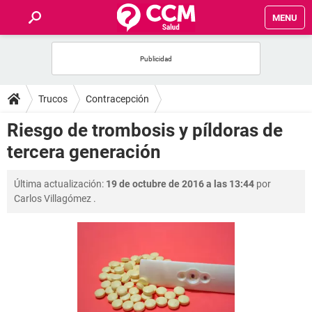
MENU
INICIO
FOROS
Trucos
Contracepción
SALUD
Riesgo de trombosis y píldoras de
tercera generación
FAMILIA
Última actualización:
19 de octubre de 2016 a las 13:44
por
NUTRICIÓN
Carlos Villagómez
.
BIENESTAR
SEXUALIDAD
GLOSARIO