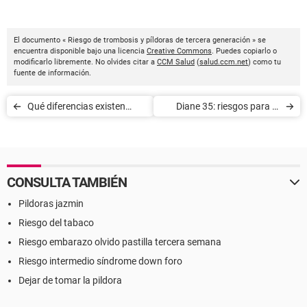
El documento « Riesgo de trombosis y píldoras de tercera generación » se
encuentra disponible bajo una licencia
Creative Commons
. Puedes copiarlo o
modificarlo libremente. No olvides citar a
CCM Salud
(
salud.ccm.net
) como tu
fuente de información.
Qué diferencias existen
Diane 35: riesgos para la
entre las píldoras de
salud y efectos secundarios
primera, segunda, tercera y
cuarta generación
CONSULTA TAMBIÉN
Pildoras jazmin
Riesgo del tabaco
Riesgo embarazo olvido pastilla tercera semana
Riesgo intermedio síndrome down foro
Dejar de tomar la pildora