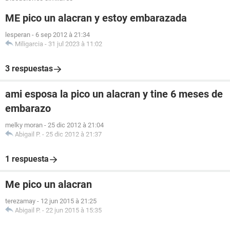
ME pico un alacran y estoy embarazada
lesperan
-
6 sep 2012 à 21:34
Miligarcia
-
31 jul 2023 à 11:02
3 respuestas
ami esposa la pico un alacran y tine 6 meses de
embarazo
melky moran
-
25 dic 2012 à 21:04
Abigail P.
-
25 dic 2012 à 21:37
1 respuesta
Me pico un alacran
terezamay
-
12 jun 2015 à 21:25
Abigail P.
-
22 jun 2015 à 15:35