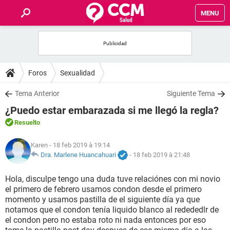
MENU
INICIO
FORUMS
Foros
Sexualidad
SALUD
Tema Anterior
Siguiente Tema
¿Puedo estar embarazada si me llegó la regla?
FAMILIA
Resuelto
NUTRICIÓN
Karen
- 18 feb 2019 à 19:14
Dra. Marlene Huancahuari
-
18 feb 2019 à 21:48
BIENESTAR
Hola, disculpe tengo una duda tuve relaciónes con mi novio
el primero de febrero usamos condon desde el primero
SEXUALIDAD
momento y usamos pastilla de el siguiente día ya que
notamos que el condon tenía liquido blanco al redededlr de
el condon pero no estaba roto ni nada entonces por eso
GLOSARIO