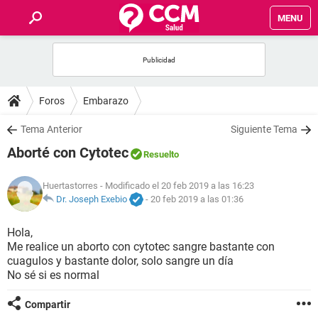
MENU
INICIO
FOROS
Foros
Embarazo
SALUD
Tema Anterior
Siguiente Tema
Aborté con Cytotec
Resuelto
FAMILIA
Huertastorres
- Modificado el 20 feb 2019 a las 16:23
NUTRICIÓN
Dr. Joseph Exebio
-
20 feb 2019 a las 01:36
Hola,
BIENESTAR
Me realice un aborto con cytotec sangre bastante con
cuagulos y bastante dolor, solo sangre un día
SEXUALIDAD
No sé si es normal
Compartir
GLOSARIO