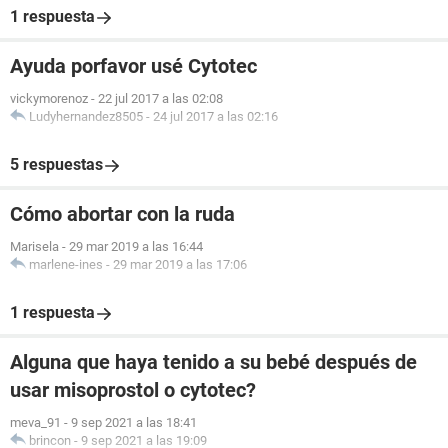
1 respuesta
Ayuda porfavor usé Cytotec
vickymorenoz
-
22 jul 2017 a las 02:08
Ludyhernandez8505
-
24 jul 2017 a las 02:16
5 respuestas
Cómo abortar con la ruda
Marisela
-
29 mar 2019 a las 16:44
marlene-ines
-
29 mar 2019 a las 17:06
1 respuesta
Alguna que haya tenido a su bebé después de
usar misoprostol o cytotec?
meva_91
-
9 sep 2021 a las 18:41
brincon
-
9 sep 2021 a las 19:09