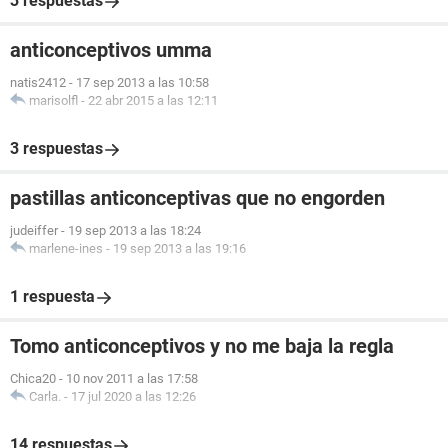
3 respuestas
anticonceptivos umma
natis2412
-
17 sep 2013 a las 10:58
marisolfl
-
22 abr 2015 a las 12:11
3 respuestas
pastillas anticonceptivas que no engorden
judeiffer
-
19 sep 2013 a las 18:24
marlene-ines
-
19 sep 2013 a las 19:16
1 respuesta
Tomo anticonceptivos y no me baja la regla
Chica20
-
10 nov 2011 a las 17:58
Carla.
-
17 jul 2020 a las 12:26
14 respuestas