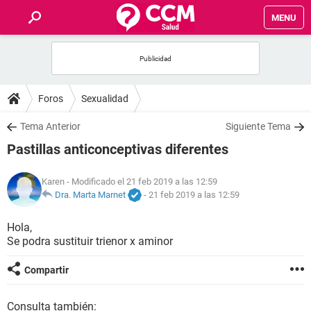
MENU
INICIO
FOROS
Foros
Sexualidad
SALUD
Tema Anterior
Siguiente Tema
Pastillas anticonceptivas diferentes
FAMILIA
Karen
- Modificado el 21 feb 2019 a las 12:59
NUTRICIÓN
Dra. Marta Marnet
-
21 feb 2019 a las 12:59
Hola,
BIENESTAR
Se podra sustituir trienor x aminor
SEXUALIDAD
Compartir
GLOSARIO
Consulta también: