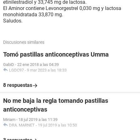
etinilestradiol y 33,745 mg de lactosa.
El Aminor contiene Levonorgestrel 0,030 mg y lactosa
monohidratada 33,870 mg.
Saludos.
Discusiones similares
Tomó pastillas anticonceptivas Umma
GabiD
-
22 ene 2018 a las 04:39
LGDC97
-
9 mar 2023 a las 18:33
8 respuestas
No me baja la regla tomando pastillas
anticonceptivas
Miriam
-
18 jul 2019 a las 11:39
DRA. MARNET
-
19 jul 2019 a las 10:50