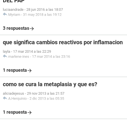
DEL PAP
luciaandrade
-
28 jun 2016 a las 18:07
Myriam
-
31 may 2018 a las 19:12
3 respuestas
que significa cambios reactivos por inflamacion
layla
-
17 mar 2014 a las 22:29
marlene-ines
-
17 mar 2014 a las 23:16
1 respuesta
como se cura la metaplasia y que es?
aliciadejesus
-
29 nov 2013 a las 21:57
A.Herquinio
-
2 dic 2013 a las 05:35
1 respuesta