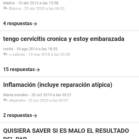
Maikis
-
10 abr 2013 a las 15:58
Bianca
-
25 abr 2020 a las 06:52
4 respuestas
tengo cervicitis cronica y estoy embarazada
rosita
-
18 ago 2014 a las 18:55
c-salinas
-
13 mar 2018 a las 03:28
15 respuestas
Inflamación (incluye reparación atípica)
Maria.morales
-
20 oct 2019 a las 03:21
alejandra
-
22 jun 2023 a las 03:07
2 respuestas
QUISIERA SAVER SI ES MALO EL RESULTADO