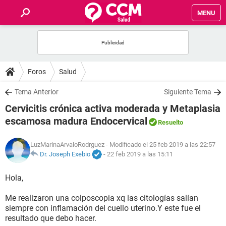
MENU
INICIO
FOROS
Foros
Salud
SALUD
Tema Anterior
Siguiente Tema
Cervicitis crónica activa moderada y Metaplasia
FAMILIA
escamosa madura Endocervical
Resuelto
NUTRICIÓN
LuzMarinaArvaloRodrguez
- Modificado el 25 feb 2019 a las 22:57
Dr. Joseph Exebio
-
22 feb 2019 a las 15:11
BIENESTAR
Hola,
SEXUALIDAD
Me realizaron una colposcopia xq las citologías salían
siempre con inflamación del cuello uterino.Y este fue el
resultado que debo hacer.
GLOSARIO