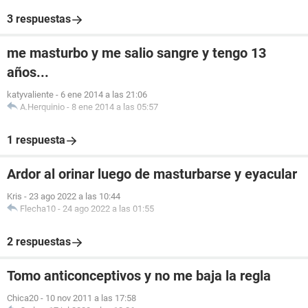
3 respuestas
me masturbo y me salio sangre y tengo 13
años...
katyvaliente
-
6 ene 2014 a las 21:06
A.Herquinio
-
8 ene 2014 a las 05:57
1 respuesta
Ardor al orinar luego de masturbarse y eyacular
Kris
-
23 ago 2022 a las 10:44
Flecha10
-
24 ago 2022 a las 01:55
2 respuestas
Tomo anticonceptivos y no me baja la regla
Chica20
-
10 nov 2011 a las 17:58