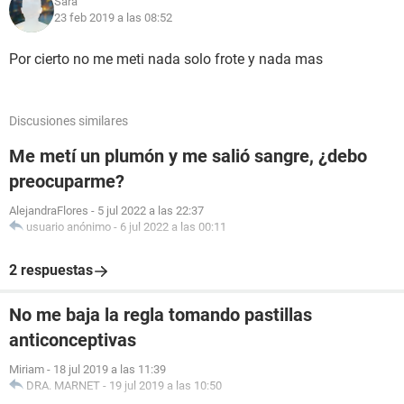
Sara
23 feb 2019 a las 08:52
Por cierto no me meti nada solo frote y nada mas
Discusiones similares
Me metí un plumón y me salió sangre, ¿debo
preocuparme?
AlejandraFlores
-
5 jul 2022 a las 22:37
usuario anónimo
-
6 jul 2022 a las 00:11
2 respuestas
No me baja la regla tomando pastillas
anticonceptivas
Miriam
-
18 jul 2019 a las 11:39
DRA. MARNET
-
19 jul 2019 a las 10:50