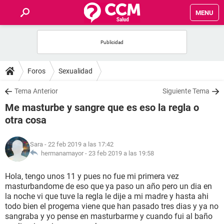
MENU
INICIO
FOROS
Foros
Sexualidad
SALUD
Tema Anterior
Siguiente Tema
Me masturbe y sangre que es eso la regla o
FAMILIA
otra cosa
NUTRICIÓN
Sara
- 22 feb 2019 a las 17:42
hermanamayor -
23 feb 2019 a las 19:58
BIENESTAR
Hola, tengo unos 11 y pues no fue mi primera vez
masturbandome de eso que ya paso un año pero un dia en
SEXUALIDAD
la noche vi que tuve la regla le dije a mi madre y hasta ahi
todo bien el progema viene que han pasado tres dias y ya no
sangraba y yo pense en masturbarme y cuando fui al baño
GLOSARIO