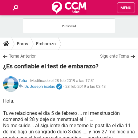
MENU
INICIO
FOROS
Foros
Embarazo
SALUD
Tema Anterior
Siguiente Tema
¿Es confiable el test de embarazo?
FAMILIA
Tefia
- Modificado el 28 feb 2019 a las 17:31
NUTRICIÓN
Dr. Joseph Exebio
-
28 feb 2019 a las 03:43
Hola,
BIENESTAR
Tuve relaciones el día 5 de febrero ... mi menstruación
SEXUALIDAD
comenzó el 28 y deje de menstrual el 1 ....
No me cuide... al siguiente día me tome la pastilla el día 11
de me bajo un sangrado duro 3 días .... y hoy 27 me hice una
GLOSARIO
prueba con el test me salio negativo ... puedo estar