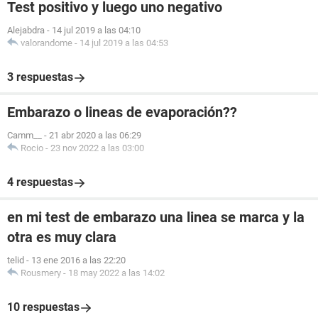
Test positivo y luego uno negativo
Alejabdra
-
14 jul 2019 a las 04:10
valorandome
-
14 jul 2019 a las 04:53
3 respuestas
Embarazo o lineas de evaporación??
Camm__
-
21 abr 2020 a las 06:29
Rocio
-
23 nov 2022 a las 03:00
4 respuestas
en mi test de embarazo una linea se marca y la
otra es muy clara
telid
-
13 ene 2016 a las 22:20
Rousmery
-
18 may 2022 a las 14:02
10 respuestas