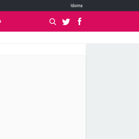
Idioma
O