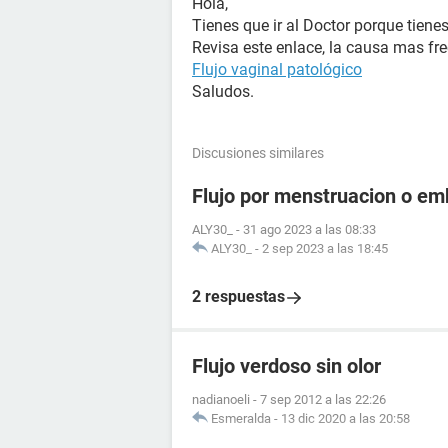
Hola,
Tienes que ir al Doctor porque tiene
Revisa este enlace, la causa mas fr
Flujo vaginal patológico
Saludos.
Discusiones similares
Flujo por menstruacion o e
ALY30_
-
31 ago 2023 a las 08:33
ALY30_
-
2 sep 2023 a las 18:45
2 respuestas
Flujo verdoso sin olor
nadianoeli
-
7 sep 2012 a las 22:26
Esmeralda
-
13 dic 2020 a las 20:58