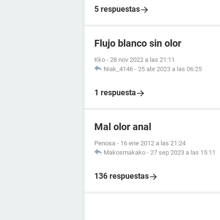
5 respuestas
Flujo blanco sin olor
Kko
-
28 nov 2022 a las 21:11
Niak_4146
-
25 abr 2023 a las 06:25
1 respuesta
Mal olor anal
Penosa
-
16 ene 2012 a las 21:24
Makosmakako
-
27 sep 2023 a las 15:11
136 respuestas