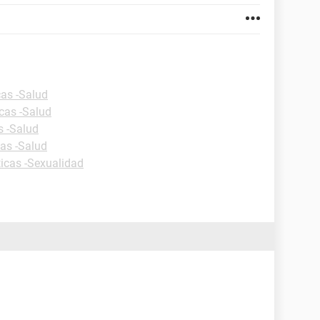
cas -Salud
icas -Salud
s -Salud
cas -Salud
ticas -Sexualidad