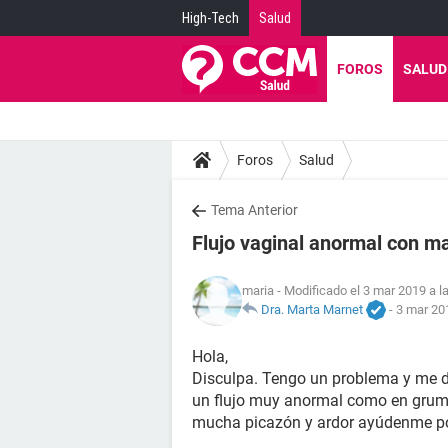
High-Tech
Salud
FOROS
SALUD
Foros
Salud
Tema Anterior
Flujo vaginal anormal con ma
maria
- Modificado el 3 mar 2019 a l
Dra. Marta Marnet
-
3 mar 201
Hola,
Disculpa. Tengo un problema y me d
un flujo muy anormal como en grumos
mucha picazón y ardor ayúdenme po