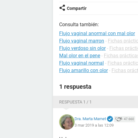
Compartir
Consulta también:
Flujo vaginal anormal con mal olor
Flujo vaginal marron
-
Fichas prácti
Flujo verdoso sin olor
-
Fichas práct
Mal olor en el pene
-
Fichas práctica
Flujo vaginal normal
-
Fichas prácti
Flujo amarillo con olor
-
Fichas prác
1 respuesta
RESPUESTA 1 / 1
Dra. Marta Marnet
47.660
3 mar 2019 a las 12:09