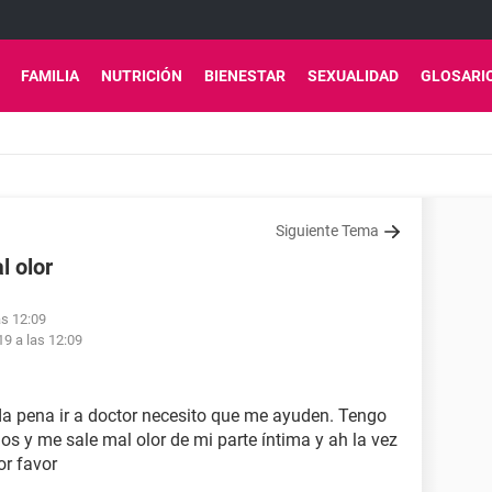
FAMILIA
NUTRICIÓN
BIENESTAR
SEXUALIDAD
GLOSARI
Siguiente Tema
l olor
as 12:09
9 a las 12:09
a pena ir a doctor necesito que me ayuden. Tengo
 y me sale mal olor de mi parte íntima y ah la vez
r favor