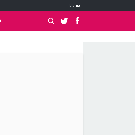
Idioma
O