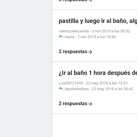
pastilla y luego ir al baño, a
valenzuelacamila
-
3 nov 2015 a las 00:52
maria
-
7 nov 2015 a las 18:36
2 respuestas
¿Ir al baño 1 hora después de
Liza28121999
-
22 may 2016 a las 12:33
AguilarAndrea
-
23 may 2016 a las 06:42
2 respuestas