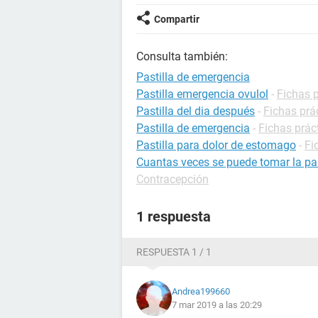
Compartir
Consulta también:
Pastilla de emergencia
Pastilla emergencia ovulol
-
Fichas 
Pastilla del dia después
-
Fichas prá
Pastilla de emergencia
-
Fichas prác
Pastilla para dolor de estomago
-
Fi
Cuantas veces se puede tomar la pas
Contracepción
1 respuesta
RESPUESTA 1 / 1
Andrea199660
7 mar 2019 a las 20:29