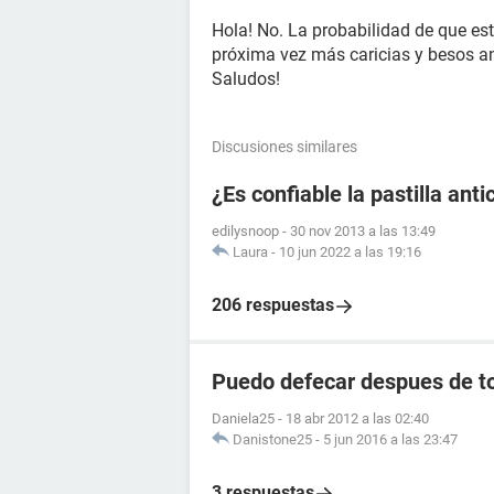
Hola! No. La probabilidad de que es
próxima vez más caricias y besos an
Saludos!
Discusiones similares
¿Es confiable la pastilla an
edilysnoop
-
30 nov 2013 a las 13:49
Laura
-
10 jun 2022 a las 19:16
206 respuestas
Puedo defecar despues de to
Daniela25
-
18 abr 2012 a las 02:40
Danistone25
-
5 jun 2016 a las 23:47
3 respuestas