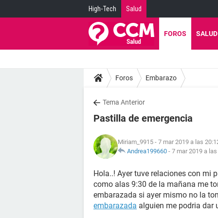
High-Tech
Salud
FOROS
SALUD
Foros
Embarazo
Tema Anterior
Pastilla de emergencia
Miriam_9915
- 7 mar 2019 a las 20:1
Andrea199660
-
7 mar 2019 a las
Hola..! Ayer tuve relaciones con mi
como alas 9:30 de la mañana me tome
embarazada si ayer mismo no la to
embarazada
alguien me podria dar 