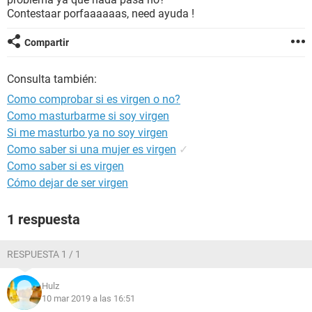
Contestaar porfaaaaaas, need ayuda !
Compartir
Consulta también:
Como comprobar si es virgen o no?
Como masturbarme si soy virgen
Si me masturbo ya no soy virgen
Como saber si una mujer es virgen
✓
Como saber si es virgen
Cómo dejar de ser virgen
1 respuesta
RESPUESTA 1 / 1
Hulz
10 mar 2019 a las 16:51