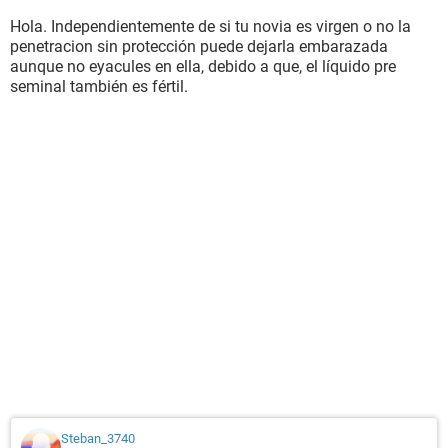
Hola. Independientemente de si tu novia es virgen o no la
penetracion sin protección puede dejarla embarazada
aunque no eyacules en ella, debido a que, el líquido pre
seminal también es fértil.
Steban_3740